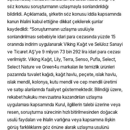
söz konusu soruşturmanın uzlaşmayla sonlandırıldığı
bildirildi. Açıklamada, şirketin söz konusu iddia kapsamında
kanun ihlalini kabul ettiğine dikkat çekilerek şunlar
kaydedildi: “Soruşturmanın uzlaşma usulüyle
sonlandırılması sebebiyle idari para cezasında yüzde 15
oranında indirim uygulanarak Viking Kağıt ve Selüloz Sanayi
ve Ticaret AŞ’ye 9 milyon 73 bin 292 lira idari para cezası
verilmiştir. Viking Kağıt, Lily, Terra, Senso, Pufla, Select,
Select Nature ve Green4u markaları ile temizlik ürünleri
pazarında tuvalet kağıdı, kağıt havlu, peçete, ıslak havlu,
ıslak mendil, kolonya, kutu mendil ve cep mendili üretimi
ve satışı alanlarında faaliyet göstermektedir. Bilindiği üzere,
rekabet hukuku mevzuatına kazandırılan uzlaşma
uygulaması kapsamında Kurul, ilgililerin talebi üzerine veya
resen, soruşturma sürecinin hızlı bitirilmesinden doğacak
usulü faydaları ve ihlalin varlığına veya kapsamına ilişkin
görüş farklılıklarını göz önüne alarak uzlaşma usulünü