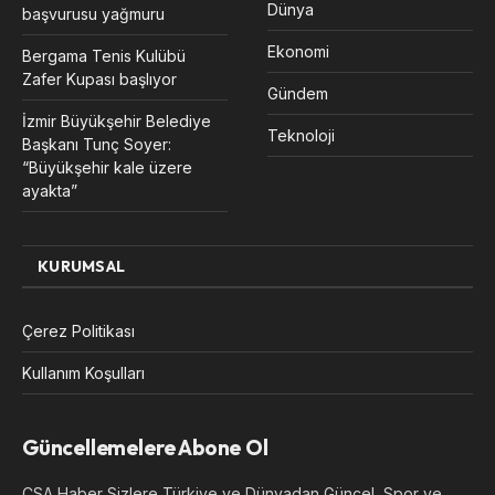
Dünya
başvurusu yağmuru
Ekonomi
Bergama Tenis Kulübü
Zafer Kupası başlıyor
Gündem
İzmir Büyükşehir Belediye
Teknoloji
Başkanı Tunç Soyer:
“Büyükşehir kale üzere
ayakta”
KURUMSAL
Çerez Politikası
Kullanım Koşulları
Güncellemelere Abone Ol
CSA Haber Sizlere Türkiye ve Dünyadan Güncel, Spor ve