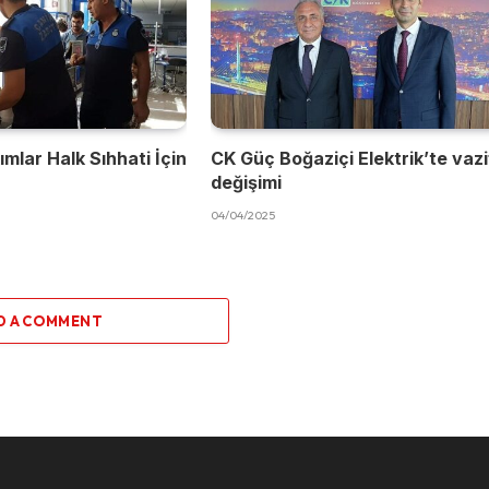
mlar Halk Sıhhati İçin
CK Güç Boğaziçi Elektrik’te vaz
değişimi
04/04/2025
D A COMMENT