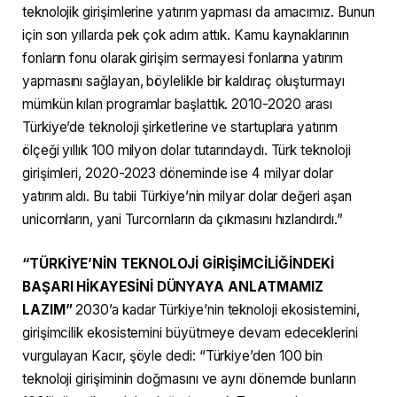
teknolojik girişimlerine yatırım yapması da amacımız. Bunun
için son yıllarda pek çok adım attık. Kamu kaynaklarının
fonların fonu olarak girişim sermayesi fonlarına yatırım
yapmasını sağlayan, böylelikle bir kaldıraç oluşturmayı
mümkün kılan programlar başlattık. 2010-2020 arası
Türkiye’de teknoloji şirketlerine ve startuplara yatırım
ölçeği yıllık 100 milyon dolar tutarındaydı. Türk teknoloji
girişimleri, 2020-2023 döneminde ise 4 milyar dolar
yatırım aldı. Bu tabii Türkiye’nin milyar dolar değeri aşan
unicornların, yani Turcornların da çıkmasını hızlandırdı.”
“TÜRKİYE’NİN TEKNOLOJİ GİRİŞİMCİLİĞİNDEKİ
BAŞARI HİKAYESİNİ DÜNYAYA ANLATMAMIZ
LAZIM”
2030’a kadar Türkiye’nin teknoloji ekosistemini,
girişimcilik ekosistemini büyütmeye devam edeceklerini
vurgulayan Kacır, şöyle dedi: “Türkiye’den 100 bin
teknoloji girişiminin doğmasını ve aynı dönemde bunların