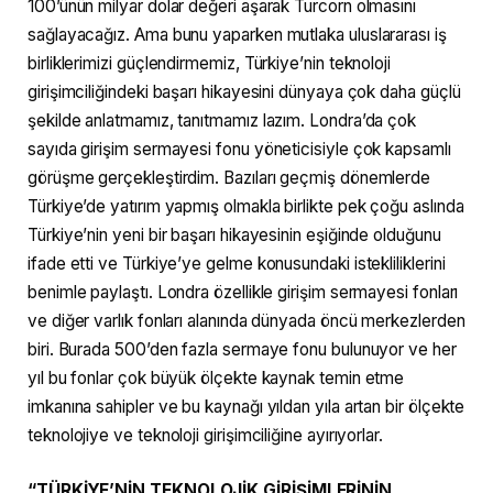
100’ünün milyar dolar değeri aşarak Turcorn olmasını
sağlayacağız. Ama bunu yaparken mutlaka uluslararası iş
birliklerimizi güçlendirmemiz, Türkiye’nin teknoloji
girişimciliğindeki başarı hikayesini dünyaya çok daha güçlü
şekilde anlatmamız, tanıtmamız lazım. Londra’da çok
sayıda girişim sermayesi fonu yöneticisiyle çok kapsamlı
görüşme gerçekleştirdim. Bazıları geçmiş dönemlerde
Türkiye’de yatırım yapmış olmakla birlikte pek çoğu aslında
Türkiye’nin yeni bir başarı hikayesinin eşiğinde olduğunu
ifade etti ve Türkiye’ye gelme konusundaki istekliliklerini
benimle paylaştı. Londra özellikle girişim sermayesi fonları
ve diğer varlık fonları alanında dünyada öncü merkezlerden
biri. Burada 500’den fazla sermaye fonu bulunuyor ve her
yıl bu fonlar çok büyük ölçekte kaynak temin etme
imkanına sahipler ve bu kaynağı yıldan yıla artan bir ölçekte
teknolojiye ve teknoloji girişimciliğine ayırıyorlar.
“TÜRKİYE’NİN TEKNOLOJİK GİRİŞİMLERİNİN