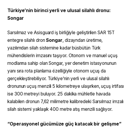
Türkiye’nin birinci yerli ve ulusal silahlı dronu:
Songar
Sarsılmaz ve Asisguard iş birliğiyle geliştirilen SAR 15T
entegre silahlı dron
Songar
, dizayndan üretime,
yazılımdan silah sistemine kadar büsbütün Türk
mühendislerin imzasını taşıyor. Otonom ve manuel uçuş
modlarına sahip olan Songar, yer denetim istasyonunun
yanı sıra rota planlama özelliğiyle otonom uçuş da
gerçekleştirebiliyor. Türkiye’nin yerli ve ulusal silahlı
dronunun uçuş menzili 5 kilometreye ulaşırken, uçuş irtifası
ise 300 metreyi buluyor. 25 dakika mühletle havada
kalabilen dronun 7,62 milimetre kalibredeki Sarsılmaz imzalı
silah sistemi yaklaşık 400 metre atış menzili sağlıyor.
“Operasyonel gücümüze güç katacak bir gelişme”