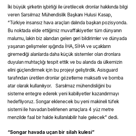
İki büyük şirketin işbirliği ile üretilecek dronlar hakkında bilgi
veren Sarsılmaz Mühendislik Başkanı Hulusi Kasap,
“Türkiye insansız hava araçları dalında başkan pozisyonda.
Bu noktada elde ettiğimiz muvaffakiyetler tüm dünyanın
malumu, lakin biz alandan gelen geri bildirimler ve dünyada
yaşanan gelişmeler ışığında İHA, SİHA ve uçakların
giremediği alanlarda daha küçük sistemler olan dronlara
duyulan muhtaçlığı tespit ettik ve bu alanda da ülkemizin
elini güçlendirmek için bu projeyi geliştirdik. Asisguard
tarafından üretilen dronlar gözetleme maksatlı ve bomba
atar olarak kullanılıyor. Sarsılmaz mühendisliğini bu
sisteme entegre ederek yeni kabiliyetler kazandırmayı
hedefliyoruz. Songar eklenecek bu yeni makineli tüfek
sistemi ile havadan belirlenen amaçlara 4 yüz metre
menzilde faal bir halde kullanılabilir hale gelecek” dedi.
“Songar havada uçan bir silah kulesi”