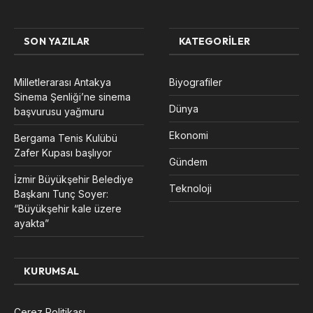
SON YAZILAR
KATEGORILER
Milletlerarası Antakya
Biyografiler
Sinema Şenliği’ne sinema
Dünya
başvurusu yağmuru
Ekonomi
Bergama Tenis Kulübü
Zafer Kupası başlıyor
Gündem
İzmir Büyükşehir Belediye
Teknoloji
Başkanı Tunç Soyer:
“Büyükşehir kale üzere
ayakta”
KURUMSAL
Çerez Politikası