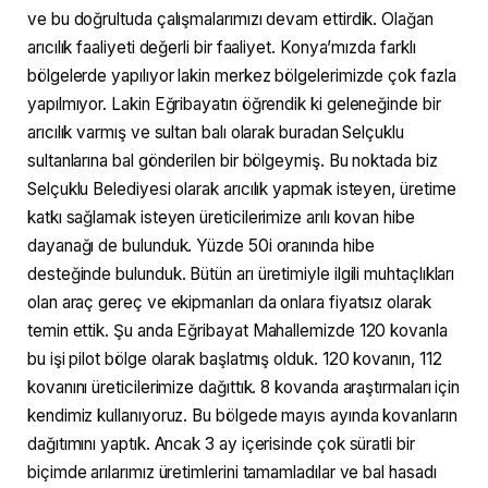
ve bu doğrultuda çalışmalarımızı devam ettirdik. Olağan
arıcılık faaliyeti değerli bir faaliyet. Konya’mızda farklı
bölgelerde yapılıyor lakin merkez bölgelerimizde çok fazla
yapılmıyor. Lakin Eğribayatın öğrendik ki geleneğinde bir
arıcılık varmış ve sultan balı olarak buradan Selçuklu
sultanlarına bal gönderilen bir bölgeymiş. Bu noktada biz
Selçuklu Belediyesi olarak arıcılık yapmak isteyen, üretime
katkı sağlamak isteyen üreticilerimize arılı kovan hibe
dayanağı de bulunduk. Yüzde 50i oranında hibe
desteğinde bulunduk. Bütün arı üretimiyle ilgili muhtaçlıkları
olan araç gereç ve ekipmanları da onlara fiyatsız olarak
temin ettik. Şu anda Eğribayat Mahallemizde 120 kovanla
bu işi pilot bölge olarak başlatmış olduk. 120 kovanın, 112
kovanını üreticilerimize dağıttık. 8 kovanda araştırmaları için
kendimiz kullanıyoruz. Bu bölgede mayıs ayında kovanların
dağıtımını yaptık. Ancak 3 ay içerisinde çok süratli bir
biçimde arılarımız üretimlerini tamamladılar ve bal hasadı