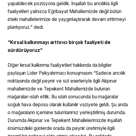
yapabilecek pozisyona geldik. İnşallah bu arıcılıkla ilgili
faaliyetleri yalnızca Eğribayat Mahallemizde değil bütün
öteki mahallelerimize de yaygınlaştırarak devam ettirmeyi
planlıyoruz.” dedi.
“Kırsal kalkınmayı arttırıcı birçok faaliyeti de
sürdürüyoruz”
Diğer kırsal kalkınma faaliyetleri hakkında da bilgiler
paylaşan Lider Pekyatırmacı konuşmasını “Sadece arıcılık
noktasında değil peynir ve süt eserleriyle ilgili Akpınar
mahallemizde ve Tepekent Mahallemizde bulunan
mağaraları ıslah ettik. Bu ıslah sonucunda bu mağaralar
soğuk hava deposu olarak kullanılır vaziyete geldi. Şu anda
o mağaraların içerisine tulumlarımız yerleştirilmiş durumda.
Durumda Akpınar ve Tepekent Mahallelerimizde inşallah
önümüzdeki günlerde orada da peynir üretimiyle ilgili