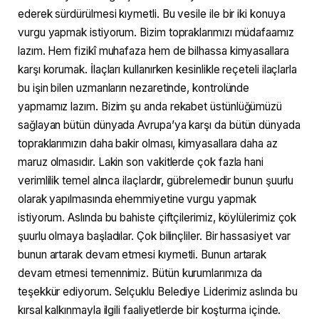
ederek sürdürülmesi kıymetli. Bu vesile ile bir iki konuya
vurgu yapmak istiyorum. Bizim topraklarımızı müdafaamız
lazım. Hem fizikî muhafaza hem de bilhassa kimyasallara
karşı korumak. İlaçları kullanırken kesinlikle reçeteli ilaçlarla
bu işin bilen uzmanların nezaretinde, kontrolünde
yapmamız lazım. Bizim şu anda rekabet üstünlüğümüzü
sağlayan bütün dünyada Avrupa’ya karşı da bütün dünyada
topraklarımızın daha bakir olması, kimyasallara daha az
maruz olmasıdır. Lakin son vakitlerde çok fazla hani
verimlilik temel alınca ilaçlardır, gübrelemedir bunun şuurlu
olarak yapılmasında ehemmiyetine vurgu yapmak
istiyorum. Aslında bu bahiste çiftçilerimiz, köylülerimiz çok
şuurlu olmaya başladılar. Çok bilinçliler. Bir hassasiyet var
bunun artarak devam etmesi kıymetli. Bunun artarak
devam etmesi temennimiz. Bütün kurumlarımıza da
teşekkür ediyorum. Selçuklu Belediye Liderimiz aslında bu
kırsal kalkınmayla ilgili faaliyetlerde bir koşturma içinde.