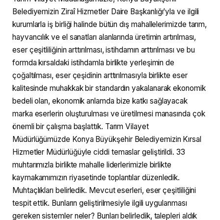
Belediyemizin Ziraî Hizmetler Daire Başkanlığı’yla ve ilgili
kurumlarla iş birliği halinde bütün dış mahallelerimizde tarım,
hayvancılık ve el sanatları alanlarında üretimin artırılması,
eser çeşitliliğinin arttırılması, istihdamın arttırılması ve bu
formda kırsaldaki istihdamla birlikte yerleşimin de
çoğaltılması, eser çeşidinin arttırılmasıyla birlikte eser
kalitesinde muhakkak bir standardın yakalanarak ekonomik
bedeli olan, ekonomik anlamda bize katkı sağlayacak
marka eserlerin oluşturulması ve üretilmesi manasında çok
önemli bir çalışma başlattık. Tarım Vilayet
Müdürlüğümüzde Konya Büyükşehir Belediyemizin Kırsal
Hizmetler Müdürlüğüyle ciddi temaslar geliştirildi. 33
muhtarımızla birlikte mahalle liderlerimizle birlikte
kaymakamımızın riyasetinde toplantılar düzenledik.
Muhtaçlıkları belirledik. Mevcut eserleri, eser çeşitliliğini
tespit ettik. Bunların geliştirilmesiyle ilgili uygulanması
gereken sistemler neler? Bunları belirledik, talepleri aldık