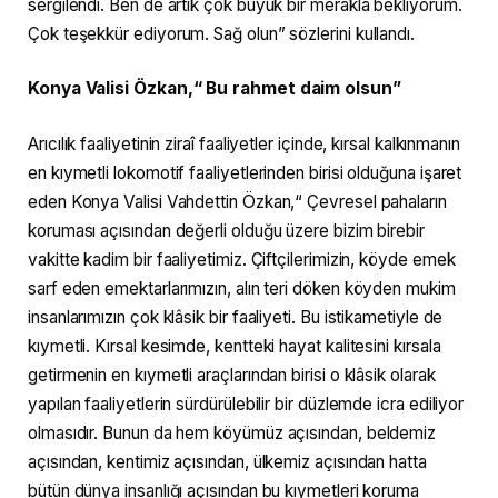
sergilendi. Ben de artık çok büyük bir merakla bekliyorum.
Çok teşekkür ediyorum. Sağ olun” sözlerini kullandı.
Konya Valisi Özkan,“ Bu rahmet daim olsun”
Arıcılık faaliyetinin ziraî faaliyetler içinde, kırsal kalkınmanın
en kıymetli lokomotif faaliyetlerinden birisi olduğuna işaret
eden Konya Valisi Vahdettin Özkan,“ Çevresel pahaların
koruması açısından değerli olduğu üzere bizim birebir
vakitte kadim bir faaliyetimiz. Çiftçilerimizin, köyde emek
sarf eden emektarlarımızın, alın teri döken köyden mukim
insanlarımızın çok klâsik bir faaliyeti. Bu istikametiyle de
kıymetli. Kırsal kesimde, kentteki hayat kalitesini kırsala
getirmenin en kıymetli araçlarından birisi o klâsik olarak
yapılan faaliyetlerin sürdürülebilir bir düzlemde icra ediliyor
olmasıdır. Bunun da hem köyümüz açısından, beldemiz
açısından, kentimiz açısından, ülkemiz açısından hatta
bütün dünya insanlığı açısından bu kıymetleri koruma