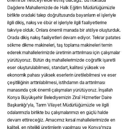
önemli bir neticeyi elde etmiş olacağız. Bu noktada
Dağdere Mahallemizde de Halk Eğitim Müdürlüğümüzle
birlikte oradaki talep doğrultusunda bayanların el işleriyle
ilgili dikiş, nakış ve öbür el işleriyle ilgili faaliyetlerine
takviye olduk. Onlara önemli manada bir atölye oluşturduk.
Orada dikiş nakış faaliyetleri devam ediyor. Tekrar patates
sökme dikme makineleri, taş toplama makineleri temin
ederek mahallelerimizde üretimin arttırılması için çalışmalar
yürütüyoruz. Bütün dış mahallelerimizde coğrafik işaretli
eser oluşturulabilmesi, standart, kalitesi yüksek ve
ekonomik pahası yüksek eserlerin üretilebilmesi ve eser
çeşitliliğinin arttırılabilmesi, istihdamın da arttırılması
manasında çok önemli çalışmaları yürütüyoruz. İnşallah
Konya Büyükşehir Belediyemizin Ziraî Hizmetler Daire
Başkanlığı’yla, Tarım Vilayet Müdürlüğümüzle ve ilgili
odalarımızla birlikte bu çalışmalarımızı en güçlü halde
devam ettireceğiz. Amacımız kırsal mahallelerimizde en
kaliteli, en nitelikli üretimlerin yapılması ve Konya’mıza