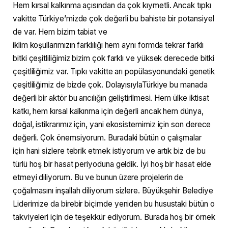
Hem kırsal kalkınma açısından da çok kıymetli. Ancak tıpkı
vakitte Türkiye’mizde çok değerli bu bahiste bir potansiyel
de var. Hem bizim tabiat ve
iklim koşullarımızın farklılığı hem aynı formda tekrar farklı
bitki çeşitliliğimiz bizim çok farklı ve yüksek derecede bitki
çeşitliliğimiz var. Tıpkı vakitte arı popülasyonundaki genetik
çeşitliliğimiz de bizde çok. DolayısıylaTürkiye bu manada
değerli bir aktör bu arıcılığın geliştirilmesi. Hem ülke iktisat
katkı, hem kırsal kalkınma için değerli ancak hem dünya,
doğal, istikrarımız için, yani ekosistemimiz için son derece
değerli. Çok önemsiyorum. Buradaki bütün o çalışmalar
için hani sizlere tebrik etmek istiyorum ve artık biz de bu
türlü hoş bir hasat periyoduna geldik. İyi hoş bir hasat elde
etmeyi diliyorum. Bu ve bunun üzere projelerin de
çoğalmasını inşallah diliyorum sizlere. Büyükşehir Belediye
Liderimize da birebir biçimde yeniden bu husustaki bütün o
takviyeleri için de teşekkür ediyorum. Burada hoş bir örnek