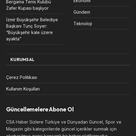
Ekonomi
Bergama Tenis Kulübü
Zafer Kupası başlıyor
Gündem
İzmir Büyükşehir Belediye
Teknoloji
Başkanı Tunç Soyer:
“Büyükşehir kale üzere
ayakta”
KURUMSAL
Çerez Politikası
Kullanım Koşulları
Güncellemelere Abone Ol
CSA Haber Sizlere Türkiye ve Dünyadan Güncel, Spor ve
Magazin gibi kategorilerde güncel içerikler sunmak için
oluşturulmuş geniş kapsamlı bir haber platformudur.