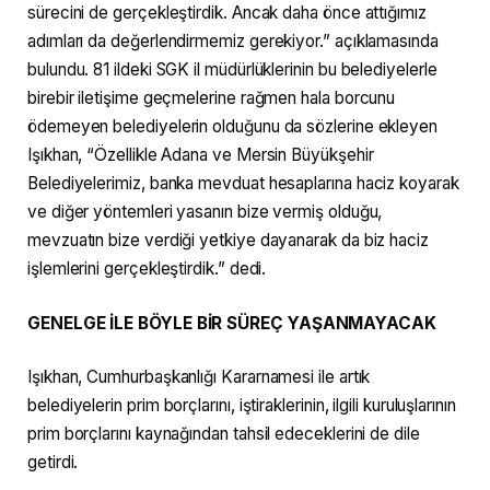
sürecini de gerçekleştirdik. Ancak daha önce attığımız
adımları da değerlendirmemiz gerekiyor.” açıklamasında
bulundu. 81 ildeki SGK il müdürlüklerinin bu belediyelerle
birebir iletişime geçmelerine rağmen hala borcunu
ödemeyen belediyelerin olduğunu da sözlerine ekleyen
Işıkhan, “Özellikle Adana ve Mersin Büyükşehir
Belediyelerimiz, banka mevduat hesaplarına haciz koyarak
ve diğer yöntemleri yasanın bize vermiş olduğu,
mevzuatın bize verdiği yetkiye dayanarak da biz haciz
işlemlerini gerçekleştirdik.” dedi.
GENELGE İLE BÖYLE BİR SÜREÇ YAŞANMAYACAK
Işıkhan, Cumhurbaşkanlığı Kararnamesi ile artık
belediyelerin prim borçlarını, iştiraklerinin, ilgili kuruluşlarının
prim borçlarını kaynağından tahsil edeceklerini de dile
getirdi.