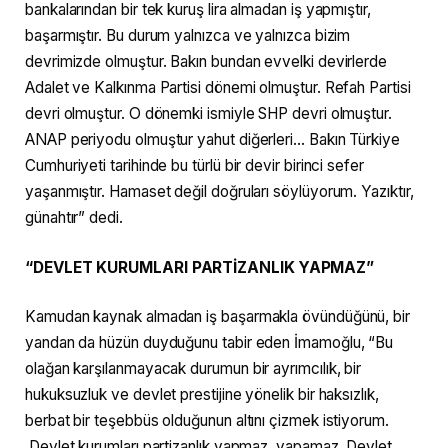
bankalarından bir tek kuruş lira almadan iş yapmıştır,
başarmıştır. Bu durum yalnızca ve yalnızca bizim
devrimizde olmuştur. Bakın bundan evvelki devirlerde
Adalet ve Kalkınma Partisi dönemi olmuştur. Refah Partisi
devri olmuştur. O dönemki ismiyle SHP devri olmuştur.
ANAP periyodu olmuştur yahut diğerleri… Bakın Türkiye
Cumhuriyeti tarihinde bu türlü bir devir birinci sefer
yaşanmıştır. Hamaset değil doğruları söylüyorum. Yazıktır,
günahtır” dedi.
“DEVLET KURUMLARI PARTİZANLIK YAPMAZ”
Kamudan kaynak almadan iş başarmakla övündüğünü, bir
yandan da hüzün duyduğunu tabir eden İmamoğlu, “Bu
olağan karşılanmayacak durumun bir ayrımcılık, bir
hukuksuzluk ve devlet prestijine yönelik bir haksızlık,
berbat bir teşebbüs olduğunun altını çizmek istiyorum.
Devlet kurumları partizanlık yapmaz, yapamaz. Devlet