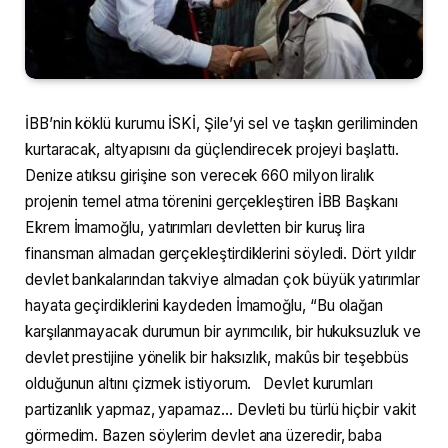
İBB’nin köklü kurumu İSKİ, Şile’yi sel ve taşkın geriliminden
kurtaracak, altyapısını da güçlendirecek projeyi başlattı.
Denize atıksu girişine son verecek 660 milyon liralık
projenin temel atma törenini gerçekleştiren İBB Başkanı
Ekrem İmamoğlu, yatırımları devletten bir kuruş lira
finansman almadan gerçekleştirdiklerini söyledi. Dört yıldır
devlet bankalarından takviye almadan çok büyük yatırımlar
hayata geçirdiklerini kaydeden İmamoğlu, “Bu olağan
karşılanmayacak durumun bir ayrımcılık, bir hukuksuzluk ve
devlet prestijine yönelik bir haksızlık, makûs bir teşebbüs
olduğunun altını çizmek istiyorum. Devlet kurumları
partizanlık yapmaz, yapamaz… Devleti bu türlü hiçbir vakit
görmedim. Bazen söylerim devlet ana üzeredir, baba