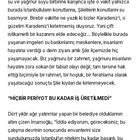
su ve yağmur suyu birbirine karışınca işte o vakit yalnızca
burada İstanbulluların konutlarına, Şilelilerin konutlarını su
basmıyor. Birebir vakitte ne yazık ki bizler Karadeniz’i, o
güzelim Karadeniz’i kirletmemiş oluyoruz. Yani çift
istikametli bir kazanımı elde edeceğiz… Böylelikle burada
yaşanan imgeleri su baskınlarını; meskenlere, insanların
hayatına verdiği o derin ziyanı artık Şile ilçemizde hiç
yaşamayacak. Biz yağmuru bir zahmet, yağmuru insanların
hayatını zora sokan bir tabiat olayı değil, tam tersine hak
ettiği biçimiyle bir rahmet, bir hoşluk, bir ferahlama olarak
yaşatacağız sonuçta Şile kıyıları de kirlenmeyecek.
“HİÇBİR PERİYOT BU KADAR İŞ ÜRETİLMEDİ”
Dört yıldır ağır yatırımlar yapan bir belediye olduklarının
altını çizen İmamoğlu, “İddia ediyorum, göreceksiniz; bu
çalışma devrinin sonucunda envanterini size
sunduğumuzda İstanbul’un nitekim bu kadar başarılı, bu