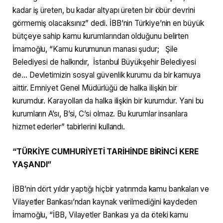
kadar iş üreten, bu kadar altyapı üreten bir öbür devrini
görmemiş olacaksınız” dedi. İBB’nin Türkiye’nin en büyük
bütçeye sahip kamu kurumlarından olduğunu belirten
İmamoğlu, “Kamu kurumunun manası şudur; Şile
Belediyesi de halkındır, İstanbul Büyükşehir Belediyesi
de… Devletimizin sosyal güvenlik kurumu da bir kamuya
aittir. Emniyet Genel Müdürlüğü de halka ilişkin bir
kurumdur. Karayolları da halka ilişkin bir kurumdur. Yani bu
kurumların A’sı, B’si, C’si olmaz. Bu kurumlar insanlara
hizmet ederler” tabirlerini kullandı.
“TÜRKİYE CUMHURİYETİ TARİHİNDE BİRİNCİ KERE
YAŞANDI”
İBB’nin dört yıldır yaptığı hiçbir yatırımda kamu bankaları ve
Vilayetler Bankası’ndan kaynak verilmediğini kaydeden
İmamoğlu, “İBB, Vilayetler Bankası ya da öteki kamu