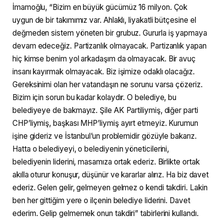
İmamoğlu, “Bizim en büyük gücümüz 16 milyon. Çok
uygun de bir takımımız var. Ahlaklı, liyakatli bütçesine el
değmeden sistem yöneten bir grubuz. Gururla iş yapmaya
devam edeceğiz. Partizanlık olmayacak. Partizanlık yapan
hiç kimse benim yol arkadaşım da olmayacak. Bir avuç
insanı kayırmak olmayacak. Biz işimize odaklı olacağız.
Gereksinimi olan her vatandaşın ne sorunu varsa çözeriz.
Bizim için sorun bu kadar kolaydır. O belediye, bu
belediyeye de bakmayız. Şile AK Partiliymiş, diğer parti
CHP’liymiş, başkası MHP’liymiş ayırt etmeyiz. Kurumun
işine gideriz ve İstanbul’un problemidir gözüyle bakarız.
Hatta o belediyeyi, o belediyenin yöneticilerini,
belediyenin liderini, masamıza ortak ederiz. Birlikte ortak
akılla oturur konuşur, düşünür ve kararlar alırız. Ha biz davet
ederiz. Gelen gelir, gelmeyen gelmez o kendi takdiri. Lakin
ben her gittiğim yere o ilçenin belediye liderini. Davet
ederim. Gelip gelmemek onun takdiri” tabirlerini kullandı.