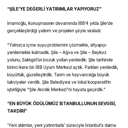
“ŞİLE’YE DEĞERLİ YATIRIMLAR YAPIYORUZ”
İmamoğlu, konuşmasının devamında İBB’4 yılda Şile’de
gerçekleştirdiği yatırım ve projeleri şöyle sıraladı:
“Yalnızca içme suyu problemini çözmekle, altyapıyı
yenilemekle kalmadık. Şile – Ağva ve Şile – Beykoz
yolunu, Saklıgöl’ün bozuk yolları yeniledik. Şile tarihinde
birinci kere bir İBB Uyum Merkezi açtık. Parkları yeniledik,
büyüttük, güzelleştirdik. Tarım ve hayvancılığa büyük
takviyeler verdik. Şile Belediyesi ve lokal kooperatifin
işbirliğiyle “Şile Arıcılık Merkezi”ni hayata geçirdik.”
“EN BÜYÜK ÖDÜLÜMÜZ İSTANBULLUNUN SEVGİSİ,
TAKDİRİ”
‘Yeni atılımlar, yeni yatırımlarla’ süreciyle İstanbul’a daima