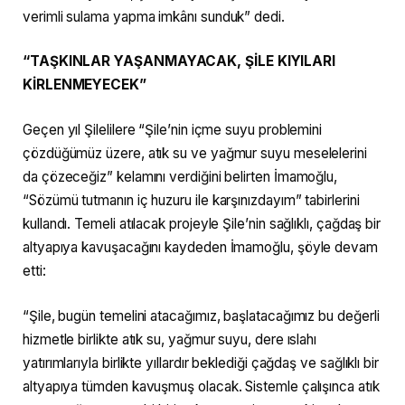
verimli sulama yapma imkânı sunduk” dedi.
“TAŞKINLAR YAŞANMAYACAK, ŞİLE KIYILARI
KİRLENMEYECEK”
Geçen yıl Şilelilere “Şile’nin içme suyu problemini
çözdüğümüz üzere, atık su ve yağmur suyu meselelerini
da çözeceğiz” kelamını verdiğini belirten İmamoğlu,
“Sözümü tutmanın iç huzuru ile karşınızdayım” tabirlerini
kullandı. Temeli atılacak projeyle Şile’nin sağlıklı, çağdaş bir
altyapıya kavuşacağını kaydeden İmamoğlu, şöyle devam
etti:
“Şile, bugün temelini atacağımız, başlatacağımız bu değerli
hizmetle birlikte atık su, yağmur suyu, dere ıslahı
yatırımlarıyla birlikte yıllardır beklediği çağdaş ve sağlıklı bir
altyapıya tümden kavuşmuş olacak. Sistemle çalışınca atık