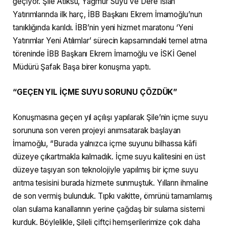
geçiyor. Şile Atıksu, Yağmur Suyu Ve Dere Islah
Yatırımlarında ilk harç, İBB Başkanı Ekrem İmamoğlu’nun
tanıklığında karıldı. İBB’nin yeni hizmet maratonu ‘Yeni
Yatırımlar Yeni Atılımlar’ sürecin kapsamındaki temel atma
töreninde İBB Başkanı Ekrem İmamoğlu ve İSKİ Genel
Müdürü Şafak Başa birer konuşma yaptı.
“GEÇEN YIL İÇME SUYU SORUNU ÇÖZDÜK”
Konuşmasına geçen yıl açılışı yapılarak Şile’nin içme suyu
sorununa son veren projeyi anımsatarak başlayan
İmamoğlu, “Burada yalnızca içme suyunu bilhassa kâfi
düzeye çıkartmakla kalmadık. İçme suyu kalitesini en üst
düzeye taşıyan son teknolojiyle yapılmış bir içme suyu
arıtma tesisini burada hizmete sunmuştuk. Yılların ihmaline
de son vermiş bulunduk. Tıpkı vakitte, ömrünü tamamlamış
olan sulama kanallarının yerine çağdaş bir sulama sistemi
kurduk. Böylelikle, Şileli çiftçi hemşerilerimize çok daha