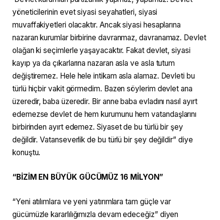
yöneticilerinin evet siyasi seyahatleri, siyasi
muvaffakiyetleri olacaktır. Ancak siyasi hesaplarına
nazaran kurumlar birbirine davranmaz, davranamaz. Devlet
olağan ki seçimlerle yaşayacaktır. Fakat devlet, siyasi
kayıp ya da çıkarlarına nazaran asla ve asla tutum
değiştiremez. Hele hele intikam asla alamaz. Devleti bu
türlü hiçbir vakit görmedim. Bazen söylerim devlet ana
üzeredir, baba üzeredir. Bir anne baba evladını nasıl ayırt
edemezse devlet de hem kurumunu hem vatandaşlarını
birbirinden ayırt edemez. Siyaset de bu türlü bir şey
değildir. Vatanseverlik de bu türlü bir şey değildir” diye
konuştu.
“BİZİM EN BÜYÜK GÜCÜMÜZ 16 MİLYON”
“Yeni atılımlara ve yeni yatırımlara tam güçle var
gücümüzle kararlılığımızla devam edeceğiz” diyen