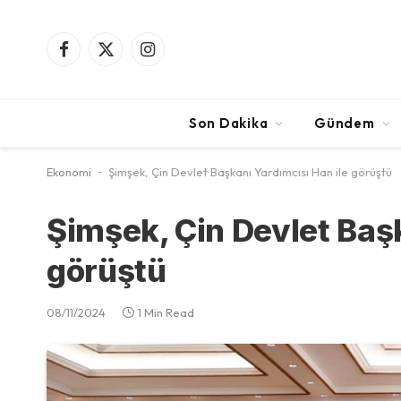
Facebook
X
Instagram
(Twitter)
Son Dakika
Gündem
Ekonomi
-
Şimşek, Çin Devlet Başkanı Yardımcısı Han ile görüştü
Şimşek, Çin Devlet Başk
görüştü
08/11/2024
1 Min Read