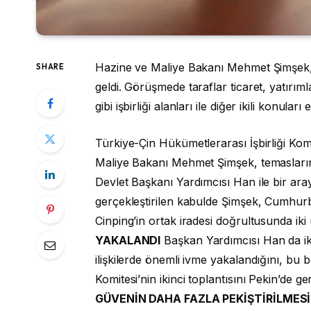
Hazine ve Maliye Bakanı Mehmet Şimşek, 
SHARE
geldi. Görüşmede taraflar ticaret, yatırımla
gibi işbirliği alanları ile diğer ikili konuları e
Türkiye-Çin Hükümetlerarası İşbirliği Komi
Maliye Bakanı Mehmet Şimşek, temasların
Devlet Başkanı Yardımcısı Han ile bir ara
gerçekleştirilen kabulde Şimşek, Cumhur
Cinping’in ortak iradesi doğrultusunda iki ülke
YAKALANDI
Başkan Yardımcısı Han da iki 
ilişkilerde önemli ivme yakalandığını, bu
Komitesi’nin ikinci toplantısını Pekin’de ge
GÜVENİN DAHA FAZLA PEKİŞTİRİLMESİ