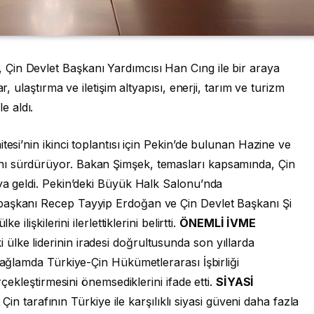
Çin Devlet Başkanı Yardımcısı Han Cıng ile bir araya
r, ulaştırma ve iletişim altyapısı, enerji, tarım ve turizm
le aldı.
tesi’nin ikinci toplantısı için Pekin’de bulunan Hazine ve
ı sürdürüyor. Bakan Şimşek, temasları kapsamında, Çin
ya geldi. Pekin’deki Büyük Halk Salonu’nda
başkanı Recep Tayyip Erdoğan ve Çin Devlet Başkanı Şi
 ilişkilerini ilerlettiklerini belirtti.
ÖNEMLİ İVME
ülke liderinin iradesi doğrultusunda son yıllarda
 bağlamda Türkiye-Çin Hükümetlerarası İşbirliği
rçekleştirmesini önemsediklerini ifade etti.
SİYASİ
Çin tarafının Türkiye ile karşılıklı siyasi güveni daha fazla