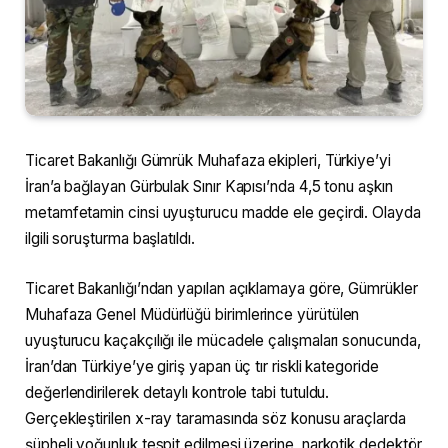
Ticaret Bakanlığı Gümrük Muhafaza ekipleri, Türkiye’yi
İran’a bağlayan Gürbulak Sınır Kapısı’nda 4,5 tonu aşkın
metamfetamin cinsi uyuşturucu madde ele geçirdi. Olayda
ilgili soruşturma başlatıldı.
Ticaret Bakanlığı’ndan yapılan açıklamaya göre, Gümrükler
Muhafaza Genel Müdürlüğü birimlerince yürütülen
uyuşturucu kaçakçılığı ile mücadele çalışmaları sonucunda,
İran’dan Türkiye’ye giriş yapan üç tır riskli kategoride
değerlendirilerek detaylı kontrole tabi tutuldu.
Gerçekleştirilen x-ray taramasında söz konusu araçlarda
şüpheli yoğunluk tespit edilmesi üzerine, narkotik dedektör