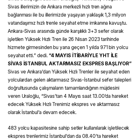
Sivas illerimizin de Ankara merkezli hızlı tren ağına
bağlanması ile bu illerimizde yaşayan yaklaşık 1,3 milyon
vatandaşımız hızlı trenle seyahat etme imkanına kavuştu.
Ankara-Sivas arasında günde karşılıklı 3+3 sefer olarak
işletilen Yüksek Hızlı Tren ile 26 Nisan 2023 tarihinde
hizmete girmesinden bu yana geçen 1 yılda 971 bin yolcu
seyahat etti.” dedi.
“4 MAYIS İTİBARİYLE YHT İLE
SİVAS İSTANBUL AKTARMASIZ EKSPRES BAŞLIYOR”
Sivas ve Ankara’dan Yüksek Hızlı Trenler ile seyahat eden
yolculardan gelen aktarmasız Sivas-İstanbul sefer talepleri
doğrultusunda çalışmaların tamamlandığının müjdesini
veren Uraloğlu, “Sivas’tan 4 Mayıs saat 13.00’da hareket
edecek Yüksek Hızlı Trenimiz ekspres ve aktarmasız
olarak İstanbul’a devam edecek.
483 yolcu kapasitesine sahip setler kullanılarak işletilecek
ekspres trenlerimiz İstanbul’dan da 08.40’ta hareket