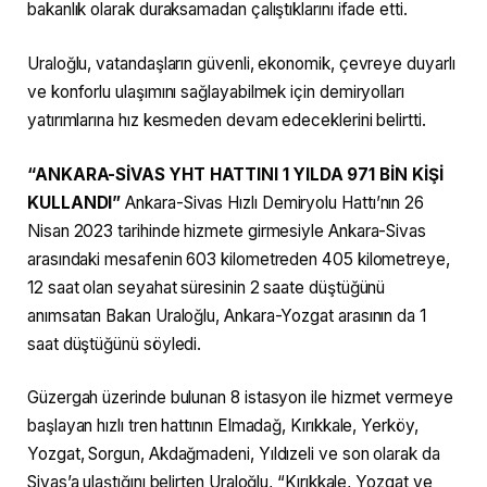
bakanlık olarak duraksamadan çalıştıklarını ifade etti.
Uraloğlu, vatandaşların güvenli, ekonomik, çevreye duyarlı
ve konforlu ulaşımını sağlayabilmek için demiryolları
yatırımlarına hız kesmeden devam edeceklerini belirtti.
“ANKARA-SİVAS YHT HATTINI 1 YILDA 971 BİN KİŞİ
KULLANDI”
Ankara-Sivas Hızlı Demiryolu Hattı’nın 26
Nisan 2023 tarihinde hizmete girmesiyle Ankara-Sivas
arasındaki mesafenin 603 kilometreden 405 kilometreye,
12 saat olan seyahat süresinin 2 saate düştüğünü
anımsatan Bakan Uraloğlu, Ankara-Yozgat arasının da 1
saat düştüğünü söyledi.
Güzergah üzerinde bulunan 8 istasyon ile hizmet vermeye
başlayan hızlı tren hattının Elmadağ, Kırıkkale, Yerköy,
Yozgat, Sorgun, Akdağmadeni, Yıldızeli ve son olarak da
Sivas’a ulaştığını belirten Uraloğlu, “Kırıkkale, Yozgat ve