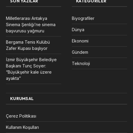
SON YAZILAR
KATEGORILER
Milletlerarası Antakya
Biyografiler
Sinema Şenliği’ne sinema
Dünya
başvurusu yağmuru
Ekonomi
Bergama Tenis Kulübü
Zafer Kupası başlıyor
Gündem
İzmir Büyükşehir Belediye
Teknoloji
Başkanı Tunç Soyer:
“Büyükşehir kale üzere
ayakta”
KURUMSAL
Çerez Politikası
Kullanım Koşulları