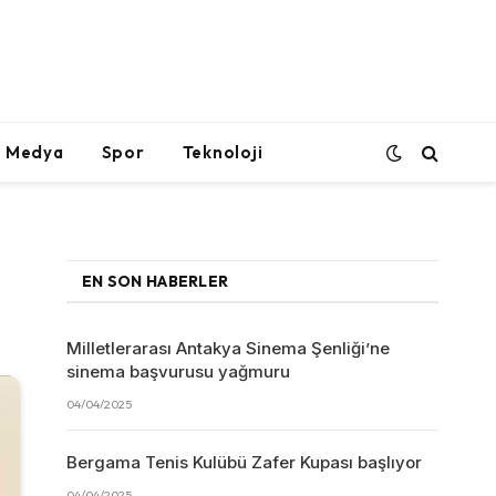
l Medya
Spor
Teknoloji
EN SON HABERLER
Milletlerarası Antakya Sinema Şenliği’ne
sinema başvurusu yağmuru
04/04/2025
Bergama Tenis Kulübü Zafer Kupası başlıyor
04/04/2025