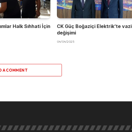
mlar Halk Sıhhati İçin
CK Güç Boğaziçi Elektrik’te vaz
değişimi
04/04/2025
D A COMMENT