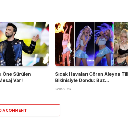
u Öne Sürülen
Sıcak Havaları Gören Aleyna Til
Mesaj Var!
Bikinisiyle Dondu: Buz…
13/04/2024
D A COMMENT