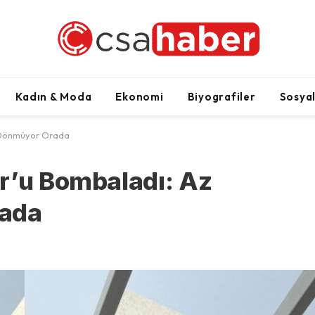
Kadın & Moda
Ekonomi
Biyografiler
Sosya
k Dönmüyor Orada
r’u Bombaladı: Az
rada