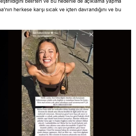
eştirildiğini belirten ve bu nedenle de açıklama yapma
’nın herkese karşı sıcak ve içten davrandığını ve bu