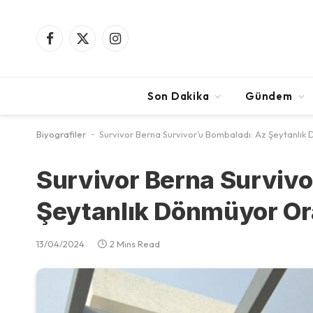
Facebook
X
Instagram
(Twitter)
Son Dakika
Gündem
Biyografiler
-
Survivor Berna Survivor’u Bombaladı: Az Şeytanlı
Survivor Berna Survivo
Şeytanlık Dönmüyor O
13/04/2024
2 Mins Read