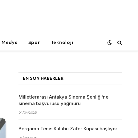
l Medya
Spor
Teknoloji
EN SON HABERLER
Milletlerarası Antakya Sinema Şenliği’ne
sinema başvurusu yağmuru
04/04/2025
Bergama Tenis Kulübü Zafer Kupası başlıyor
04/04/2025