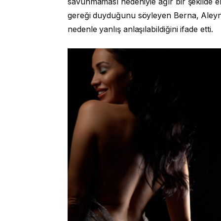
savunmaması nedeniyle ağır bir şekilde el
gereği duyduğunu söyleyen Berna, Aleyna
nedenle yanlış anlaşılabildiğini ifade etti.