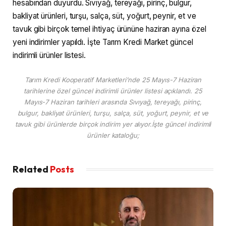
hesabından duyurdu. Sıvıyağ, tereyağı, pirinç, bulgur,
bakliyat ürünleri, turşu, salça, süt, yoğurt, peynir, et ve
tavuk gibi birçok temel ihtiyaç ürününe haziran ayına özel
yeni indirimler yapıldı. İşte Tarım Kredi Market güncel
indirimli ürünler listesi.
Tarım Kredi Kooperatif Marketleri’nde 25 Mayıs-7 Haziran
tarihlerine özel güncel indirimli ürünler listesi açıklandı. 25
Mayıs-7 Haziran tarihleri arasında Sıvıyağ, tereyağı, pirinç,
bulgur, bakliyat ürünleri, turşu, salça, süt, yoğurt, peynir, et ve
tavuk gibi ürünlerde birçok indirim yer alıyor.İşte güncel indirimli
ürünler kataloğu;
Related
Posts