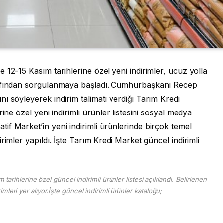
 12-15 Kasım tarihlerine özel yeni indirimler, ucuz yolla
rafından sorgulanmaya başladı. Cumhurbaşkanı Recep
ı söyleyerek indirim talimatı verdiği Tarım Kredi
ine özel yeni indirimli ürünler listesini sosyal medya
f Market’in yeni indirimli ürünlerinde birçok temel
rimler yapıldı. İşte Tarım Kredi Market güncel indirimli
tarihlerine özel güncel indirimli ürünler listesi açıklandı. Belirlenen
rimleri yer alıyor.İşte güncel indirimli ürünler kataloğu;