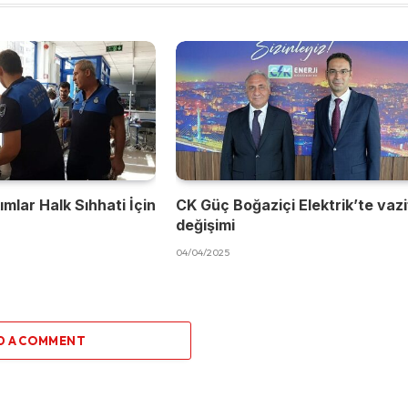
mlar Halk Sıhhati İçin
CK Güç Boğaziçi Elektrik’te vaz
değişimi
04/04/2025
D A COMMENT