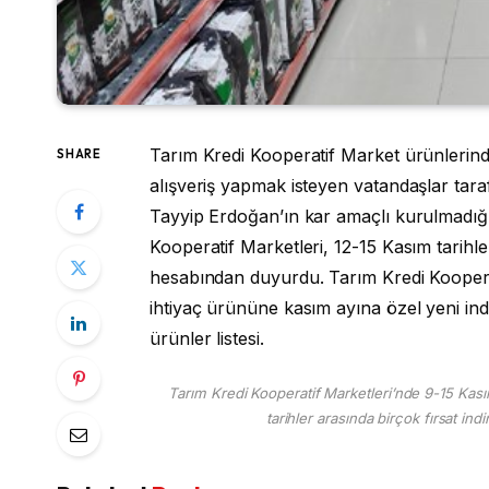
Tarım Kredi Kooperatif Market ürünlerinde
SHARE
alışveriş yapmak isteyen vatandaşlar ta
Tayyip Erdoğan’ın kar amaçlı kurulmadığın
Kooperatif Marketleri, 12-15 Kasım tarihler
hesabından duyurdu. Tarım Kredi Kooperati
ihtiyaç ürününe kasım ayına özel yeni indi
ürünler listesi.
Tarım Kredi Kooperatif Marketleri’nde 9-15 Kasım 
tarihler arasında birçok fırsat indi