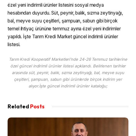
özel yeni indirimli ürünler listesini sosyal medya
hesabından duyurdu. Süt, peynir, balık, sızma zeytinyağı,
bal, meyve suyu çeşitleri, şampuan, sabun gibi birçok
temel ihtiyaç ürününe temmuz ayına özel yeni indirimler
yapıldı. İşte Tarım Kredi Market güncel indirimli ürünler
listesi.
Tarım Kredi Kooperatif Marketleri’nde 24-26 Temmuz tarihlerine
özel güncel indirimli ürünler listesi açıklandı. Belirlenen tarihler
arasında süt, peynir, balık, sızma zeytinyağı, bal, meyve suyu
çeşitleri, şampuan, sabun gibi ürünlerde birçok indirim yer
alıyor.İşte güncel indirimli ürünler kataloğu;
Related
Posts