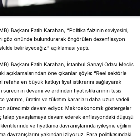
 Başkanı Fatih Karahan, “Politika faizinin seviyesini,
rini göz önünde bulundurarak öngörülen dezenflasyon
ekilde belirleyeceğiz.” açıklaması yaptı.
B) Başkanı Fatih Karahan, İstanbul Sanayi Odası Meclis
daki açıklamalarından öne çıkanlar şöyle: “Reel sektörle
l refaha en büyük katkıyı fiyat istikrarını sağlayarak
sürecinin devamı ve ardından fiyat istikrarının tesis
ece yatırım, üretim ve tüketim kararları daha uzun vadeli
lasyon sürecimiz devam ediyor. Makroekonomik göstergeler
 İç talep yavaşlamaya devam ederek enflasyondaki düşüşü
klentilerinde ve fiyatlama davranışlarında iyileşme eğilimi
ama davranışlarını yakından izliyoruz. Para politikasındaki