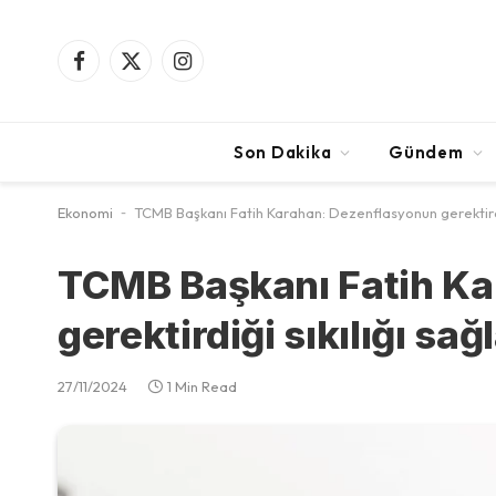
Facebook
X
Instagram
(Twitter)
Son Dakika
Gündem
Ekonomi
-
TCMB Başkanı Fatih Karahan: Dezenflasyonun gerektirdi
TCMB Başkanı Fatih Ka
gerektirdiği sıkılığı sa
27/11/2024
1 Min Read