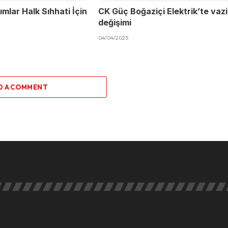
mlar Halk Sıhhati İçin
CK Güç Boğaziçi Elektrik’te vaz
değişimi
04/04/2025
D A COMMENT