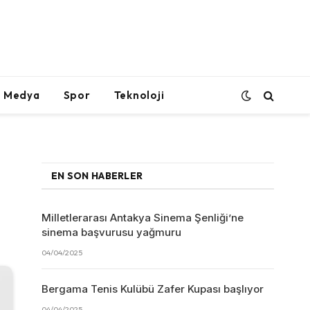
l Medya
Spor
Teknoloji
EN SON HABERLER
Milletlerarası Antakya Sinema Şenliği’ne
sinema başvurusu yağmuru
04/04/2025
Bergama Tenis Kulübü Zafer Kupası başlıyor
04/04/2025