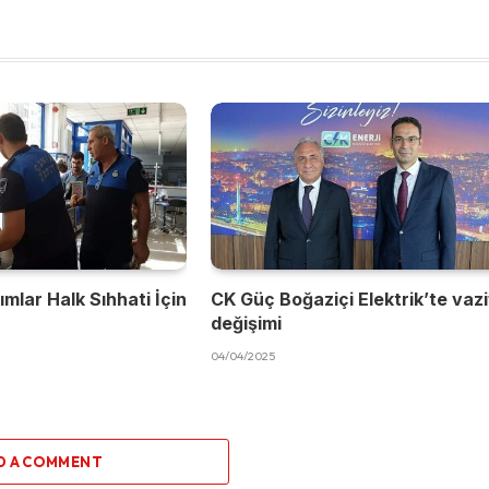
mlar Halk Sıhhati İçin
CK Güç Boğaziçi Elektrik’te vaz
değişimi
04/04/2025
D A COMMENT