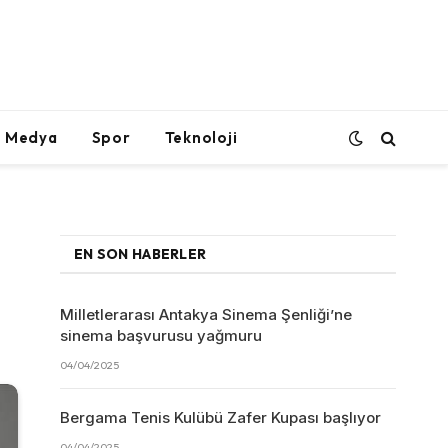
l Medya
Spor
Teknoloji
EN SON HABERLER
Milletlerarası Antakya Sinema Şenliği’ne
sinema başvurusu yağmuru
04/04/2025
Bergama Tenis Kulübü Zafer Kupası başlıyor
04/04/2025