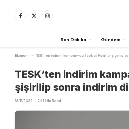
Facebook
X
Instagram
(Twitter)
Son Dakika
Gündem
Ekonomi
-
TESK’ten indirim kampanyası tepkisi: Fiyatlar şişirilip so
TESK’ten indirim kampa
şişirilip sonra indirim d
16/11/2024
1 Min Read