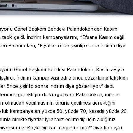
asyonu Genel Başkanı Bendevi Palandöken’den Kasım
tepki geldi. İndirim kampanyalarını, “Efsane Kasım değil
ren Palandöken, “Fiyatlar önce şişirilip sonra indirim diye
asyonu Genel Başkanı Bendevi Palandöken, Kasım ayıyla
eştirdi. İndirim kampanyası adı altında pazarlama taktikleri
 önce şişirilip sonra indirim diye gösteriliyor.” dedi.
enmesi gerektiğini de vurgulayan Palandöken, indirim
izni olmadan yapılmasının önüne geçilmesi gerektiğini
cuzluk kampanyaları yüzde 50, yüzde 70, kasada yüzde 20
la birlikte fiyatlar iyi analiz edilmediği için aldığınız
iyorsunuz. Böyle bir kar marjı olur mu?” diye konuştu.