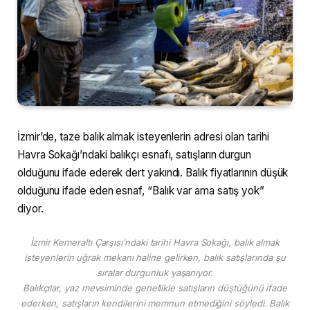
İzmir’de, taze balık almak isteyenlerin adresi olan tarihi
Havra Sokağı’ndaki balıkçı esnafı, satışların durgun
olduğunu ifade ederek dert yakındı. Balık fiyatlarının düşük
olduğunu ifade eden esnaf, “Balık var ama satış yok”
diyor.
İzmir Kemeraltı Çarşısı’ndaki tarihi Havra Sokağı, balık almak
isteyenlerin uğrak mekanı haline gelirken, balık satışlarında şu
sıralar durgunluk yaşanıyor.
Balıkçılar, yaz mevsiminde genellikle satışların düştüğünü ifade
ederken, satışların kendilerini memnun etmediğini söyledi. Balık