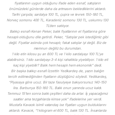
fiyatlarının uygun olduğunu ifade eden esnaf, satışların
önümüzdeki günlerde daha da artmasını beklediklerini aktardı.
Tarihi çarşıda; sardalya 100 TL, çupra ve levrek 150-180 TL,
Norveç somonu 400 TL, Karadeniz somonu 130 TL, uskumru 130
TL’den satılıyor.
Balıkçı esnafı Kenan Peker, balık fiyatlarının et fiyatlarına göre
hesaplı olduğunu dile getirdi. Peker, “Satışlar pek istediğimiz gibi
değil. Fiyatlar aslında çok hesaplı; fakat satışlar iyi değil. Biz de
memnun değiliz bu durumdan.
1 kilo etin kilosu şu an 600 TL ve 1 kilo sardalyayı 100 TL’ye
alabilirsiniz. 1 kilo sardalyayı 3-4 kişi rahatlıkla yiyebiliyor. 1 kilo eti
kaç kişi yiyebilir? Balık hem hesaplı hem ekonomik” dedi.
Bir başka balıkçı esnafı İzzettin Yedikardeş de, yazın balığın
tercih edilmediğinden fiyatların düştüğünü söyledi. Yedikardeş,
“Piyasaya göre ucuz. Bir taze fasulyeye bakıyorsunuz 140-150
lira. Barbunya 150-160 TL. Balık onun yanında ucuz kaldı.
Temmuz 15’ten sonra balık çeşitleri daha da artar. İş yapacağımız
saatler ama tezgahlarda kimse yok” ifadelerine yer verdi.
Mustafa Kavacık isimli vatandaş ise fiyatları uygun bulduklarını
aktardı. Kavacık, “1 kilogram et 600 TL, balık 130 TL. İnsanlarda