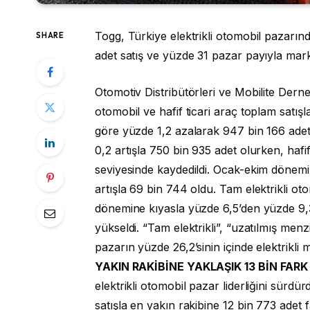
Togg, Türkiye elektrikli otomobil pazarınd
SHARE
adet satış ve yüzde 31 pazar payıyla marka
Otomotiv Distribütörleri ve Mobilite Dern
otomobil ve hafif ticari araç toplam satı
göre yüzde 1,2 azalarak 947 bin 166 ade
0,2 artışla 750 bin 935 adet olurken, hafif
seviyesinde kaydedildi. Ocak-ekim dönemin
artışla 69 bin 744 oldu. Tam elektrikli oto
dönemine kıyasla yüzde 6,5’den yüzde 9,3’
yükseldi. “Tam elektrikli”, “uzatılmış menzi
pazarın yüzde 26,2’sinin içinde elektrikl
YAKIN RAKİBİNE YAKLAŞIK 13 BİN FARK
elektrikli otomobil pazar liderliğini sürdürdü
satışla en yakın rakibine 12 bin 773 adet 