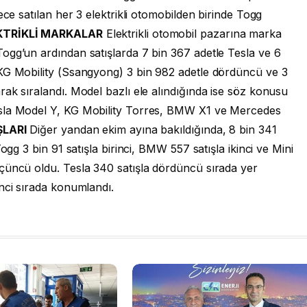
ece satılan her 3 elektrikli otomobilden birinde Togg
KTRİKLİ MARKALAR
Elektrikli otomobil pazarına marka
ogg’un ardından satışlarda 7 bin 367 adetle Tesla ve 6
KG Mobility (Ssangyong) 3 bin 982 adetle dördüncü ve 3
ak sıralandı. Model bazlı ele alındığında ise söz konusu
esla Model Y, KG Mobility Torres, BMW X1 ve Mercedes
ŞLARI
Diğer yandan ekim ayına bakıldığında, 8 bin 341
ogg 3 bin 91 satışla birinci, BMW 557 satışla ikinci ve Mini
çüncü oldu. Tesla 340 satışla dördüncü sırada yer
nci sırada konumlandı.