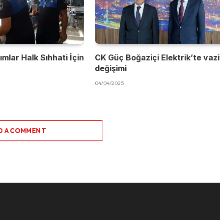
mlar Halk Sıhhati İçin
CK Güç Boğaziçi Elektrik’te vaz
değişimi
04/04/2025
D A COMMENT