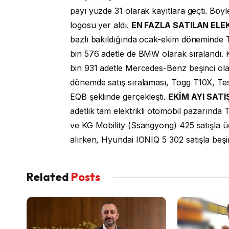
payı yüzde 31 olarak kayıtlara geçti. Böyl
logosu yer aldı.
EN FAZLA SATILAN ELE
bazlı bakıldığında ocak-ekim döneminde T
bin 576 adetle de BMW olarak sıralandı. 
bin 931 adetle Mercedes-Benz beşinci olar
dönemde satış sıralaması, Togg T10X, T
EQB şeklinde gerçekleşti.
EKİM AYI SATI
adetlik tam elektrikli otomobil pazarında T
ve KG Mobility (Ssangyong) 425 satışla ü
alırken, Hyundai IONIQ 5 302 satışla beşi
Related
Posts