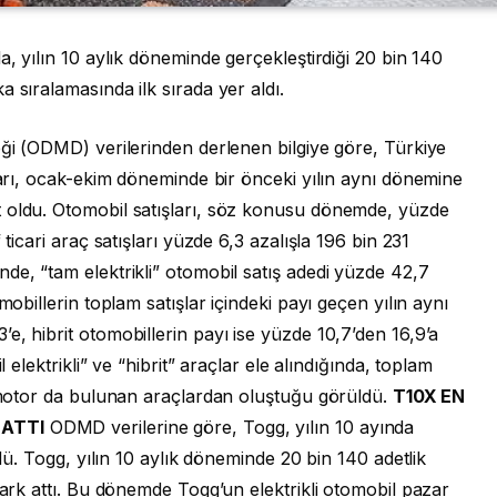
a, yılın 10 aylık döneminde gerçekleştirdiği 20 bin 140
 sıralamasında ilk sırada yer aldı.
eği (ODMD) verilerinden derlenen bilgiye göre, Türkiye
şları, ocak-ekim döneminde bir önceki yılın aynı dönemine
t oldu. Otomobil satışları, söz konusu dönemde, yüzde
 ticari araç satışları yüzde 6,3 azalışla 196 bin 231
de, “tam elektrikli” otomobil satış adedi yüzde 42,7
mobillerin toplam satışlar içindeki payı geçen yılın aynı
e, hibrit otomobillerin payı ise yüzde 10,7’den 16,9’a
l elektrikli” ve “hibrit” araçlar ele alındığında, toplam
i motor da bulunan araçlardan oluştuğu görüldü.
T10X EN
 ATTI
ODMD verilerine göre, Togg, yılın 10 ayında
. ​​​​​​​Togg, yılın 10 aylık döneminde 20 bin 140 adetlik
fark attı. Bu dönemde Togg’un elektrikli otomobil pazar