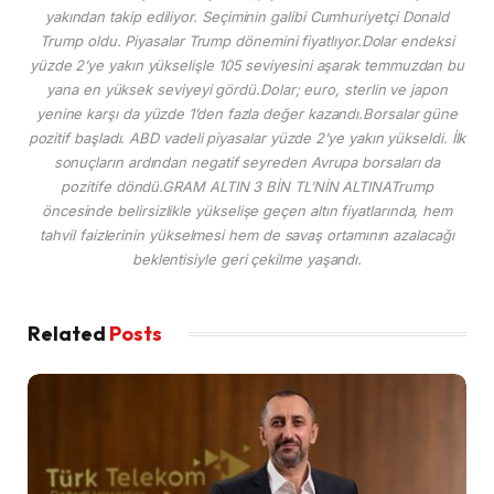
yakından takip ediliyor. Seçiminin galibi Cumhuriyetçi Donald
Trump oldu. Piyasalar Trump dönemini fiyatlıyor.Dolar endeksi
yüzde 2’ye yakın yükselişle 105 seviyesini aşarak temmuzdan bu
yana en yüksek seviyeyi gördü.Dolar; euro, sterlin ve japon
yenine karşı da yüzde 1’den fazla değer kazandı.Borsalar güne
pozitif başladı. ABD vadeli piyasalar yüzde 2’ye yakın yükseldi. İlk
sonuçların ardından negatif seyreden Avrupa borsaları da
pozitife döndü.GRAM ALTIN 3 BİN TL’NİN ALTINATrump
öncesinde belirsizlikle yükselişe geçen altın fiyatlarında, hem
tahvil faizlerinin yükselmesi hem de savaş ortamının azalacağı
beklentisiyle geri çekilme yaşandı.
Related
Posts