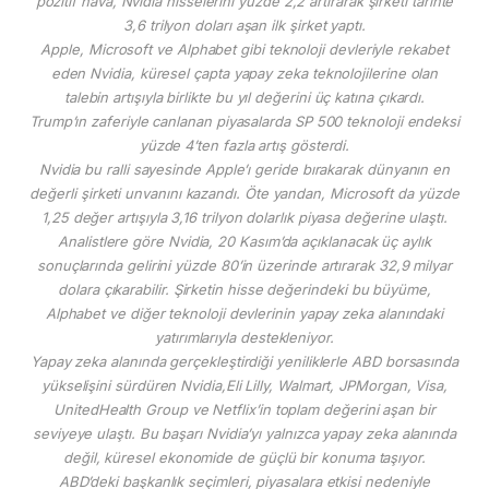
pozitif hava, Nvidia hisselerini yüzde 2,2 artırarak şirketi tarihte
3,6 trilyon doları aşan ilk şirket yaptı.
Apple, Microsoft ve Alphabet gibi teknoloji devleriyle rekabet
eden Nvidia, küresel çapta yapay zeka teknolojilerine olan
talebin artışıyla birlikte bu yıl değerini üç katına çıkardı.
Trump’ın zaferiyle canlanan piyasalarda SP 500 teknoloji endeksi
yüzde 4’ten fazla artış gösterdi.
Nvidia bu ralli sayesinde Apple’ı geride bırakarak dünyanın en
değerli şirketi unvanını kazandı. Öte yandan, Microsoft da yüzde
1,25 değer artışıyla 3,16 trilyon dolarlık piyasa değerine ulaştı.
Analistlere göre Nvidia, 20 Kasım’da açıklanacak üç aylık
sonuçlarında gelirini yüzde 80’in üzerinde artırarak 32,9 milyar
dolara çıkarabilir. Şirketin hisse değerindeki bu büyüme,
Alphabet ve diğer teknoloji devlerinin yapay zeka alanındaki
yatırımlarıyla destekleniyor.
Yapay zeka alanında gerçekleştirdiği yeniliklerle ABD borsasında
yükselişini sürdüren Nvidia,Eli Lilly, Walmart, JPMorgan, Visa,
UnitedHealth Group ve Netflix’in toplam değerini aşan bir
seviyeye ulaştı. Bu başarı Nvidia’yı yalnızca yapay zeka alanında
değil, küresel ekonomide de güçlü bir konuma taşıyor.
ABD’deki başkanlık seçimleri, piyasalara etkisi nedeniyle