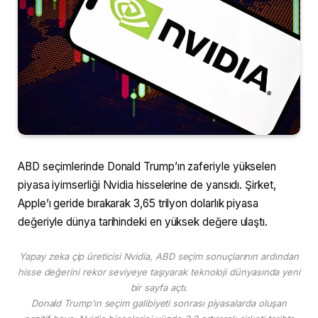
ABD seçimlerinde Donald Trump’ın zaferiyle yükselen
piyasa iyimserliği Nvidia hisselerine de yansıdı. Şirket,
Apple’ı geride bırakarak 3,65 trilyon dolarlık piyasa
değeriyle dünya tarihindeki en yüksek değere ulaştı.
Yapay zeka çip üreticisi Nvidia, ABD seçim sonuçlarının ardından
hisse değerini rekor seviyeye taşıyarak teknoloji dünyasında yeni
bir sayfa açtı.
Donald Trump’ın seçim galibiyeti sonrası piyasalarda oluşan