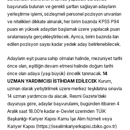
başvuruda bulunan ve gerekli şartları sağlayan adayların
yerleştirme işlemi, sözleşmeli personel pozisyon unvanları
ve nitelikleri dikkate alınarak, her birim bazında KPSS P94
puanı en yüksek adaydan başlamak üzere yapılacak puan
sıralamasıyla gerçekleştirilecek. Ayrıca, birim bazında ilan
edilen pozisyon sayısı kadar yedek aday belirlenebilecek.
Adayların eşit puana sahip olmaları halinde, mezuniyet tarihi
önce olan, eşitliğin devam etmesi halinde doğum tarihi
önce olan adaya (yaşı büyük) öncelik tanınacak.
14
UZMAN YARDIMCISI İSTİHDAM EDİLECEK
Kurum,
uzman olarak yetiştirilmek üzere merkez teşkilatına sınavla
14 uzman yardımcısı da alacak. Resmi Gazete’deki
duyuruya göre, adaylar başvurularını, bugünden itibaren 4
Aralık saat 18.00’e kadar e-Devlet üzerinden TÜİK
Başkanlığı-Kariyer Kapısı Kamu İşe Alım hizmeti veya
Kariyer Kapısı (https://isealimkariyerkapisi.cbiko.gov.tr)