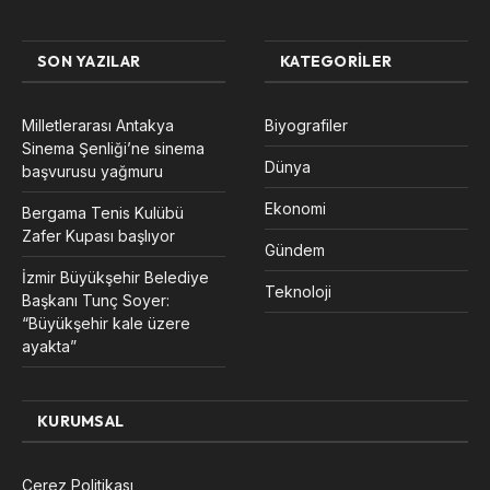
SON YAZILAR
KATEGORILER
Milletlerarası Antakya
Biyografiler
Sinema Şenliği’ne sinema
Dünya
başvurusu yağmuru
Ekonomi
Bergama Tenis Kulübü
Zafer Kupası başlıyor
Gündem
İzmir Büyükşehir Belediye
Teknoloji
Başkanı Tunç Soyer:
“Büyükşehir kale üzere
ayakta”
KURUMSAL
Çerez Politikası