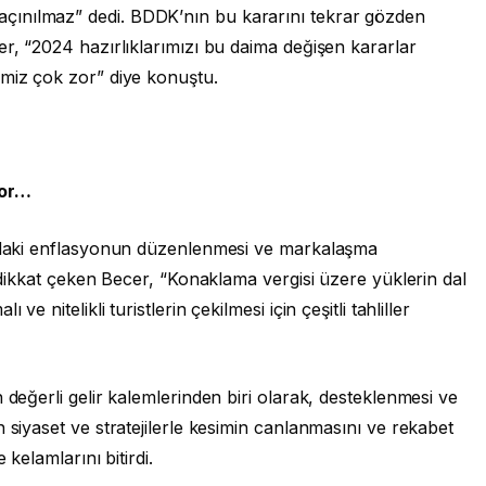
çınılmaz” dedi. BDDK’nın bu kararını tekrar gözden
er, “2024 hazırlıklarımızı bu daima değişen kararlar
emiz çok zor” diye konuştu.
yor…
ardaki enflasyonun düzenlenmesi ve markalaşma
e dikkat çeken Becer, “Konaklama vergisi üzere yüklerin dal
e nitelikli turistlerin çekilmesi için çeşitli tahliller
 değerli gelir kalemlerinden biri olarak, desteklenmesi ve
 siyaset ve stratejilerle kesimin canlanmasını ve rekabet
 kelamlarını bitirdi.