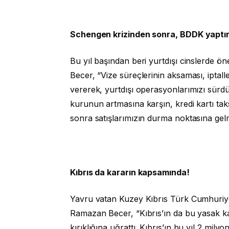
Schengen krizinden sonra, BDDK yaptır
Bu yıl başından beri yurtdışı cinslerde ön
Becer, “Vize süreçlerinin aksaması, iptalle
vererek, yurtdışı operasyonlarımızı sürdü
kurunun artmasına karşın, kredi kartı taks
sonra satışlarımızın durma noktasına gel
Kıbrıs da kararın kapsamında!
Yavru vatan Kuzey Kıbrıs Türk Cumhuriye
Ramazan Becer, “Kıbrıs’ın da bu yasak kap
kırıklığına uğrattı. Kıbrıs’ın bu yıl 2 milyo