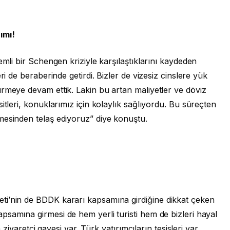
ımı!
emli bir Schengen kriziyle karşılaştıklarını kaydeden
ri de beraberinde getirdi. Bizler de vizesiz cinslere yük
rmeye devam ettik. Lakin bu artan maliyetler ve döviz
itleri, konuklarımız için kolaylık sağlıyordu. Bu süreçten
mesinden telaş ediyoruz” diye konuştu.
ti’nin de BDDK kararı kapsamına girdiğine dikkat çeken
samına girmesi de hem yerli turisti hem de bizleri hayal
n ziyaretçi gayesi var. Türk yatırımcıların tesisleri var.