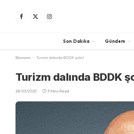
Facebook
X
Instagram
(Twitter)
Son Dakika
Gündem
Ekonomi
-
Turizm dalında BDDK şoku!
Turizm dalında BDDK ş
28/03/2025
3 Mins Read