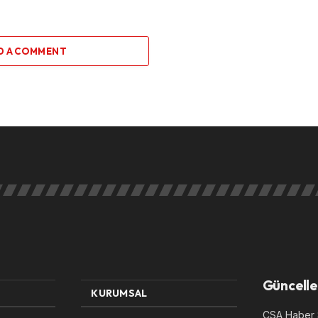
D A COMMENT
Güncelle
KURUMSAL
CSA Haber S