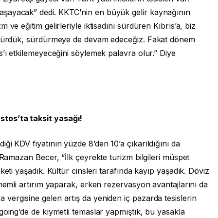
aşayacak” dedi. KKTC’nin en büyük gelir kaynağının
ve eğitim gelirleriyle iktisadını sürdüren Kıbrıs’a, biz
ürdürdük, sürdürmeye de devam edeceğiz. Fakat dönem
s’ı etkilemeyeceğini söylemek palavra olur.” Diye
tos’ta taksit yasağı!
ği KDV fiyatının yüzde 8’den 10’a çıkarıldığını da
 Ramazan Becer, “İlk çeyrekte turizm bilgileri müspet
keti yaşadık. Kültür cinsleri tarafında kayıp yaşadık. Döviz
önemli artırım yaparak, erken rezervasyon avantajlarını da
vergisine gelen artış da yeniden iç pazarda tesislerin
going’de de kıymetli temaslar yapmıştık, bu yasakla