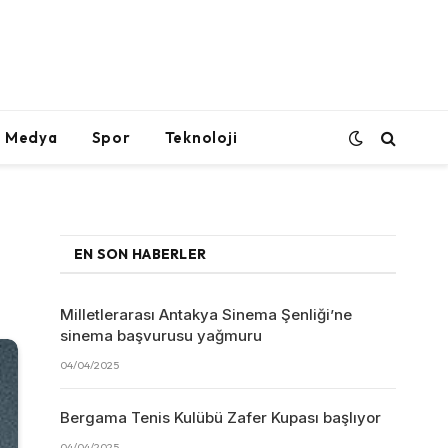
l Medya
Spor
Teknoloji
EN SON HABERLER
Milletlerarası Antakya Sinema Şenliği’ne
sinema başvurusu yağmuru
04/04/2025
Bergama Tenis Kulübü Zafer Kupası başlıyor
04/04/2025