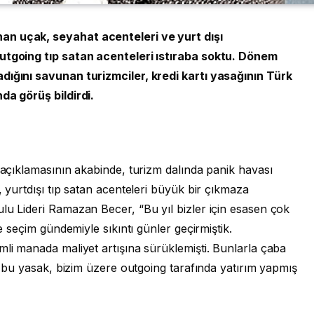
an uçak, seyahat acenteleri ve yurt dışı
outgoing tıp satan acenteleri ıstıraba soktu. Dönem
dığını savunan turizmciler, kredi kartı yasağının Türk
da görüş bildirdi.
ı açıklamasının akabinde, turizm dalında panik havası
, yurtdışı tıp satan acenteleri büyük bir çıkmaza
lu Lideri Ramazan Becer, “Bu yıl bizler için esasen çok
de seçim gündemiyle sıkıntı günler geçirmiştik.
mli manada maliyet artışına sürüklemişti. Bunlarla çaba
en bu yasak, bizim üzere outgoing tarafında yatırım yapmış