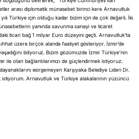
 doğduğunu belirterek, “Türkiye Cumhuriyeti ilan
etler arası diplomatik münasebet birinci kere Arnavutluk
ılı Türkiye için olduğu kadar bizim için de çok değerli. İki
ünasebetlerin yanında savunma sanayi ve ticaret
aki ticari bağ 1 milyar Euro düzeyini geçti. Arnavutluk’ta
 sıhhat üzere birçok alanda faaliyet gösteriyor. İzmir’de
şadığını biliyoruz. Bizim gözümüzde İzmir Türkiye’nin
mir ile olan bağlantılarımızı de güçlendirmek istiyoruz.
 dayanaklarını esirgemeyen Karşıyaka Belediye Lideri Dr.
 istiyorum. Arnavutluk ve Türkiye alakalarının yüzüncü