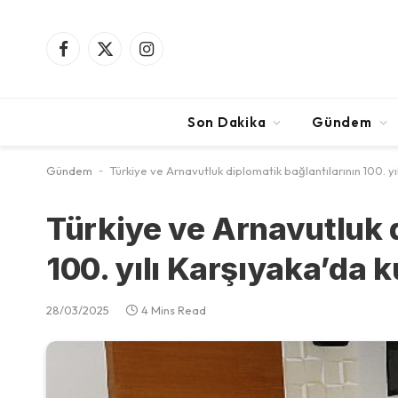
Facebook
X
Instagram
(Twitter)
Son Dakika
Gündem
Gündem
-
Türkiye ve Arnavutluk diplomatik bağlantılarının 100. yı
Türkiye ve Arnavutluk d
100. yılı Karşıyaka’da k
28/03/2025
4 Mins Read