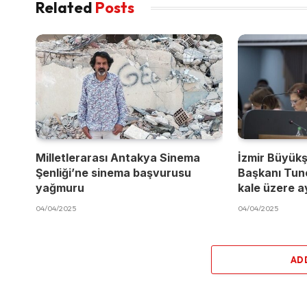
Related
Posts
Milletlerarası Antakya Sinema
İzmir Büyükş
Şenliği’ne sinema başvurusu
Başkanı Tun
yağmuru
kale üzere a
04/04/2025
04/04/2025
AD