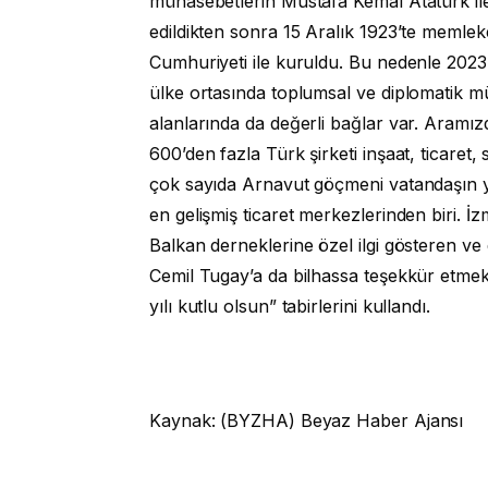
münasebetlerin Mustafa Kemal Atatürk ile
edildikten sonra 15 Aralık 1923’te memlek
Cumhuriyeti ile kuruldu. Bu nedenle 2023 y
ülke ortasında toplumsal ve diplomatik m
alanlarında da değerli bağlar var. Aramızd
600’den fazla Türk şirketi inşaat, ticaret,
çok sayıda Arnavut göçmeni vatandaşın ya
en gelişmiş ticaret merkezlerinden biri. İz
Balkan derneklerine özel ilgi gösteren ve
Cemil Tugay’a da bilhassa teşekkür etmek
yılı kutlu olsun” tabirlerini kullandı.
Kaynak: (BYZHA) Beyaz Haber Ajansı