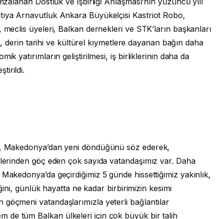
imzalanan Dostluk ve İşbirliği Anlaşması’nın yüzüncü yılı
tıya Arnavutluk Ankara Büyükelçisi Kastriot Robo,
, meclis üyeleri, Balkan dernekleri ve STK’ların başkanları
kte, derin tarihi ve kültürel kıymetlere dayanan bağın daha
k yatırımların geliştirilmesi, iş birliklerinin daha da
irildi.
ay, Makedonya’dan yeni döndüğünü söz ederek,
kelerinden göç eden çok sayıda vatandaşımız var. Daha
 Makedonya’da geçirdiğimiz 5 günde hissettiğimiz yakınlık,
iğini, günlük hayatta ne kadar birbirimizin kesimi
 göçmeni vatandaşlarımızla yeterli bağlantılar
de tüm Balkan ülkeleri için çok büyük bir talih