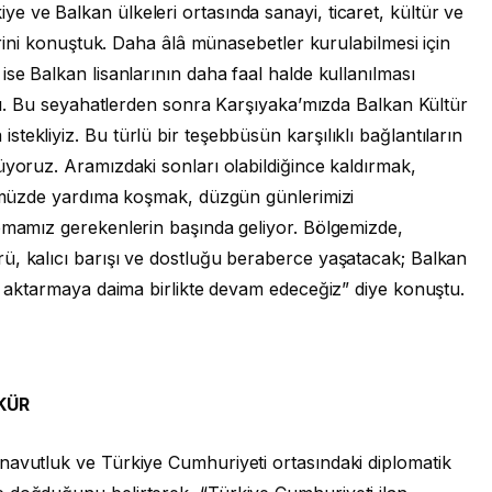
 ve Balkan ülkeleri ortasında sanayi, ticaret, kültür ve
lerini konuştuk. Daha âlâ münasebetler kurulabilmesi için
se Balkan lisanlarının daha faal halde kullanılması
andı. Bu seyahatlerden sonra Karşıyaka’mızda Balkan Kültür
ekliyiz. Bu türlü bir teşebbüsün karşılıklı bağlantıların
üyoruz. Aramızdaki sonları olabildiğince kaldırmak,
ünümüzde yardıma koşmak, düzgün günlerimizi
apmamız gerekenlerin başında geliyor. Bölgemizde,
ü, kalıcı barışı ve dostluğu beraberce yaşatacak; Balkan
re aktarmaya daima birlikte devam edeceğiz” diye konuştu.
KÜR
navutluk ve Türkiye Cumhuriyeti ortasındaki diplomatik