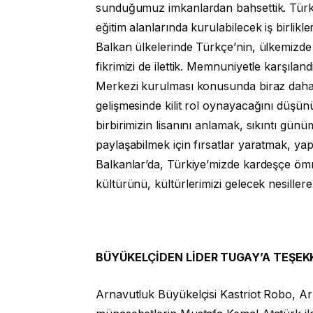
sunduğumuz imkanlardan bahsettik. Türkiye
eğitim alanlarında kurulabilecek iş birlik
Balkan ülkelerinde Türkçe’nin, ülkemizde i
fikrimizi de ilettik. Memnuniyetle karşıl
Merkezi kurulması konusunda biraz daha ist
gelişmesinde kilit rol oynayacağını düşün
birbirimizin lisanını anlamak, sıkıntı g
paylaşabilmek için fırsatlar yaratmak, y
Balkanlar’da, Türkiye’mizde kardeşçe ömr
kültürünü, kültürlerimizi gelecek nesille
BÜYÜKELÇİDEN LİDER TUGAY’A TEŞEK
Arnavutluk Büyükelçisi Kastriot Robo, Ar