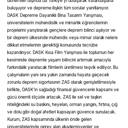
dönemleri dışında da Türkiye’yi dolaşarak vatandaşlarla
buluşuyor ve depreme ilişkin tüm sorular yanıtlanıyor.
DASK Depreme Dayanıklı Bina Tasarım Yarışması,
üniversitelerin mühendislik ve mimarlık öğrencilerinin
projelerini yarıştırarak gençlere deprem bilinci aşılıyor ve
bir deprem ülkesinde mühendis veya mimar olarak nelere
dikkat etmelerinin gerektiği konusunda tecrübe
kazandırıyor. DASK Kısa Film Yarışması ile toplumun her
kesiminde depremle yaşam bilincini artırmak amacıyla
farkındalık yaratacak filmlerin üretilmesi teşvik ediliyor. Bu
çalışmaların yanı sıra yakın zamanda hayata geçecek
zorunlu deprem sigortasının ZAS olarak genişletilmesiyle
birlikte, DASK’ın sağladığı finansal güvencenin kapsamı ve
gücü önemli ölçüde artacak. ZAS ile sel ve taşkın
niteliğindeki su baskını, heyelan, orman yangını, fırtına, çığ
ve dolu gibi doğal afetleri kapsayan güvence sunulacak.
Kurum, ZAS kapsamında ülkenin önde gelen
üniversitelerinde görev alan akademisyenler ve