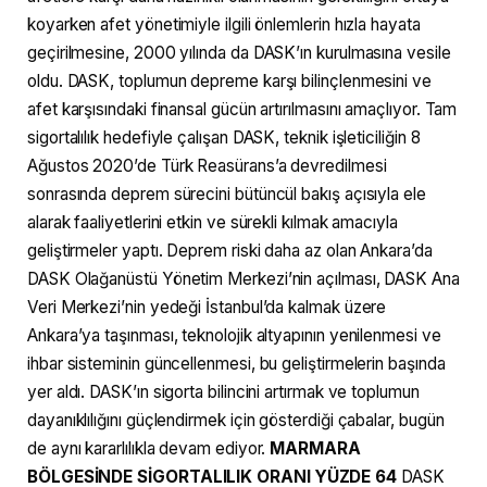
koyarken afet yönetimiyle ilgili önlemlerin hızla hayata
geçirilmesine, 2000 yılında da DASK’ın kurulmasına vesile
oldu. DASK, toplumun depreme karşı bilinçlenmesini ve
afet karşısındaki finansal gücün artırılmasını amaçlıyor. Tam
sigortalılık hedefiyle çalışan DASK, teknik işleticiliğin 8
Ağustos 2020’de Türk Reasürans’a devredilmesi
sonrasında deprem sürecini bütüncül bakış açısıyla ele
alarak faaliyetlerini etkin ve sürekli kılmak amacıyla
geliştirmeler yaptı. Deprem riski daha az olan Ankara’da
DASK Olağanüstü Yönetim Merkezi’nin açılması, DASK Ana
Veri Merkezi’nin yedeği İstanbul’da kalmak üzere
Ankara’ya taşınması, teknolojik altyapının yenilenmesi ve
ihbar sisteminin güncellenmesi, bu geliştirmelerin başında
yer aldı. DASK’ın sigorta bilincini artırmak ve toplumun
dayanıklılığını güçlendirmek için gösterdiği çabalar, bugün
de aynı kararlılıkla devam ediyor.
MARMARA
BÖLGESİNDE SİGORTALILIK ORANI YÜZDE 64
DASK