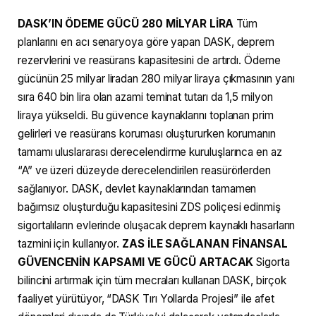
DASK’IN ÖDEME GÜCÜ 280 MİLYAR LİRA
Tüm
planlarını en acı senaryoya göre yapan DASK, deprem
rezervlerini ve reasürans kapasitesini de artırdı. Ödeme
gücünün 25 milyar liradan 280 milyar liraya çıkmasının yanı
sıra 640 bin lira olan azami teminat tutarı da 1,5 milyon
liraya yükseldi. Bu güvence kaynaklarını toplanan prim
gelirleri ve reasürans koruması oluştururken korumanın
tamamı uluslararası derecelendirme kuruluşlarınca en az
“A” ve üzeri düzeyde derecelendirilen reasürörlerden
sağlanıyor. DASK, devlet kaynaklarından tamamen
bağımsız oluşturduğu kapasitesini ZDS poliçesi edinmiş
sigortalıların evlerinde oluşacak deprem kaynaklı hasarların
tazmini için kullanıyor.
ZAS İLE SAĞLANAN FİNANSAL
GÜVENCENİN KAPSAMI VE GÜCÜ ARTACAK
Sigorta
bilincini artırmak için tüm mecraları kullanan DASK, birçok
faaliyet yürütüyor, “DASK Tırı Yollarda Projesi” ile afet