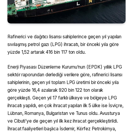
Rafinerici ve dağıtıcı lisansı sahiplerince geçen yıl yapılan
sıvılaşmış petrol gazı (LPG) ihracatı, bir önceki yıla göre
yüzde 1,52 artarak 416 bin 117 ton oldu.
Enerji Piyasası Düzenleme Kurumu’nun (EPDK) yıllık LPG
sektör raporundan derlediği verilere göre, rafinerici lisansı
sahiplerinin, geçen yıl toplam LPG üretimi bir önceki yıla
göre yüzde 16,4 azalarak 920 bin 122 ton olarak
gerçekleşti. Geçen yıl 17 farklı ülkeye ve bölgeye LPG
ihracatı yapıldı, en çok ihracat yapılan ilk 5 ülke ise İsviçre,
Lübnan, Romanya, Bulgaristan ve Tunus oldu. Avusturya
ve Cibuti’ye de geçen yıl ilk kez ihracat gerçekleştirildi.
İhracat faaliyetleri başlıca İsdemir, Körfez Petrokimya,