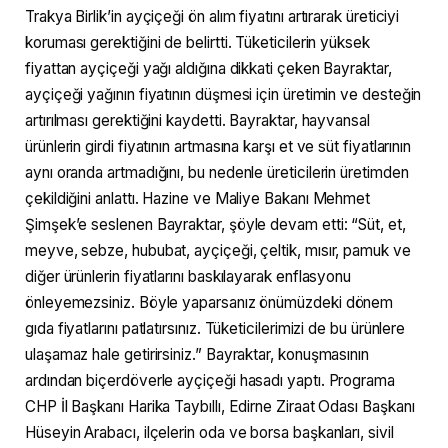
Trakya Birlik’in ayçiçeği ön alım fiyatını artırarak üreticiyi
koruması gerektiğini de belirtti. Tüketicilerin yüksek
fiyattan ayçiçeği yağı aldığına dikkati çeken Bayraktar,
ayçiçeği yağının fiyatının düşmesi için üretimin ve desteğin
artırılması gerektiğini kaydetti. Bayraktar, hayvansal
ürünlerin girdi fiyatının artmasına karşı et ve süt fiyatlarının
aynı oranda artmadığını, bu nedenle üreticilerin üretimden
çekildiğini anlattı. Hazine ve Maliye Bakanı Mehmet
Şimşek’e seslenen Bayraktar, şöyle devam etti: “Süt, et,
meyve, sebze, hububat, ayçiçeği, çeltik, mısır, pamuk ve
diğer ürünlerin fiyatlarını baskılayarak enflasyonu
önleyemezsiniz. Böyle yaparsanız önümüzdeki dönem
gıda fiyatlarını patlatırsınız. Tüketicilerimizi de bu ürünlere
ulaşamaz hale getirirsiniz.” Bayraktar, konuşmasının
ardından biçerdöverle ayçiçeği hasadı yaptı. Programa
CHP İl Başkanı Harika Taybıllı, Edirne Ziraat Odası Başkanı
Hüseyin Arabacı, ilçelerin oda ve borsa başkanları, sivil