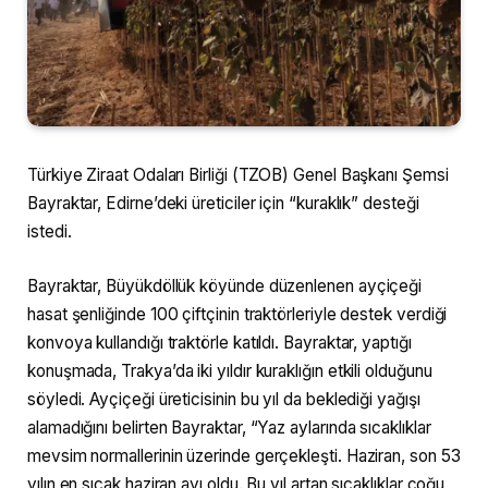
Türkiye Ziraat Odaları Birliği (TZOB) Genel Başkanı Şemsi
Bayraktar, Edirne’deki üreticiler için “kuraklık” desteği
istedi.
Bayraktar, Büyükdöllük köyünde düzenlenen ayçiçeği
hasat şenliğinde 100 çiftçinin traktörleriyle destek verdiği
konvoya kullandığı traktörle katıldı. Bayraktar, yaptığı
konuşmada, Trakya’da iki yıldır kuraklığın etkili olduğunu
söyledi. Ayçiçeği üreticisinin bu yıl da beklediği yağışı
alamadığını belirten Bayraktar, “Yaz aylarında sıcaklıklar
mevsim normallerinin üzerinde gerçekleşti. Haziran, son 53
yılın en sıcak haziran ayı oldu. Bu yıl artan sıcaklıklar çoğu