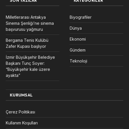
SON YAZILAR
KATEGORILER
Milletlerarası Antakya
Biyografiler
Sinema Şenliği’ne sinema
Dünya
başvurusu yağmuru
Ekonomi
Bergama Tenis Kulübü
Zafer Kupası başlıyor
Gündem
İzmir Büyükşehir Belediye
Teknoloji
Başkanı Tunç Soyer:
“Büyükşehir kale üzere
ayakta”
KURUMSAL
Çerez Politikası
Kullanım Koşulları