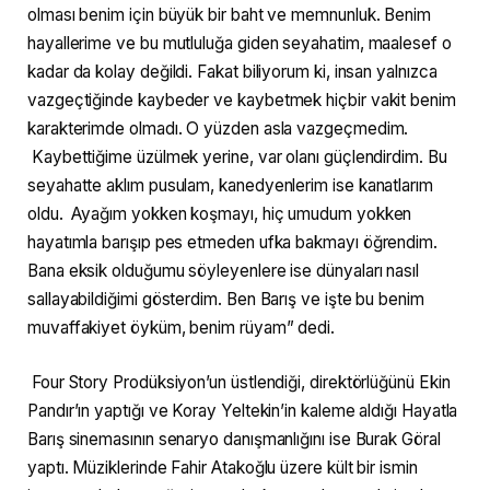
olması benim için büyük bir baht ve memnunluk. Benim
hayallerime ve bu mutluluğa giden seyahatim, maalesef o
kadar da kolay değildi. Fakat biliyorum ki, insan yalnızca
vazgeçtiğinde kaybeder ve kaybetmek hiçbir vakit benim
karakterimde olmadı. O yüzden asla vazgeçmedim.
Kaybettiğime üzülmek yerine, var olanı güçlendirdim. Bu
seyahatte aklım pusulam, kanedyenlerim ise kanatlarım
oldu. Ayağım yokken koşmayı, hiç umudum yokken
hayatımla barışıp pes etmeden ufka bakmayı öğrendim.
Bana eksik olduğumu söyleyenlere ise dünyaları nasıl
sallayabildiğimi gösterdim. Ben Barış ve işte bu benim
muvaffakiyet öyküm, benim rüyam” dedi.
Four Story Prodüksiyon’un üstlendiği, direktörlüğünü Ekin
Pandır’ın yaptığı ve Koray Yeltekin’in kaleme aldığı Hayatla
Barış sinemasının senaryo danışmanlığını ise Burak Göral
yaptı. Müziklerinde Fahir Atakoğlu üzere kült bir ismin