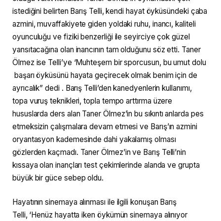
istediğini belirten Barış Telli, kendi hayat öyküsündeki çaba
azmini, muvaffakiyete giden yoldaki ruhu, inancı, kaliteli
oyunculuğu ve fiziki benzerliği ile seyirciye çok güzel
yansıtacağına olan inancının tam olduğunu söz etti. Taner
Ölmez ise Telli’ye ‘Muhteşem bir sporcusun, bu umut dolu
başarı öyküsünü hayata geçirecek olmak benim için de
ayrıcalık” dedi . Barış Telli’den kanedyenlerin kullanımı,
topa vuruş teknikleri, topla tempo arttırma üzere
hususlarda ders alan Taner Ölmez’in bu sıkıntı anlarda pes
etmeksizin çalışmalara devam etmesi ve Barış’ın azmini
oryantasyon kademesinde dahi yakalamış olması
gözlerden kaçmadı. Taner Ölmez’in ve Barış Telli’nin
kıssaya olan inançları test çekimlerinde alanda ve grupta
büyük bir güce sebep oldu.
Hayatının sinemaya alınması ile ilgili konuşan Barış
Telli, ‘Henüz hayatta iken öykümün sinemaya alınıyor