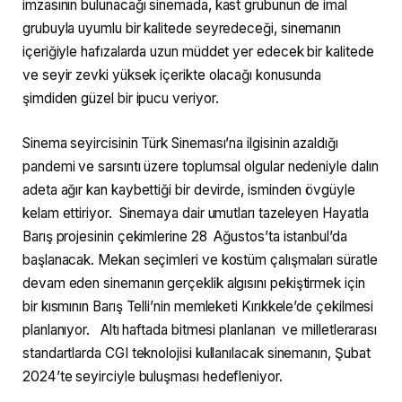
imzasının bulunacağı sinemada, kast grubunun de imal
grubuyla uyumlu bir kalitede seyredeceği, sinemanın
içeriğiyle hafızalarda uzun müddet yer edecek bir kalitede
ve seyir zevki yüksek içerikte olacağı konusunda
şimdiden güzel bir ipucu veriyor.
Sinema seyircisinin Türk Sineması’na ilgisinin azaldığı
pandemi ve sarsıntı üzere toplumsal olgular nedeniyle dalın
adeta ağır kan kaybettiği bir devirde, isminden övgüyle
kelam ettiriyor. Sinemaya dair umutları tazeleyen Hayatla
Barış projesinin çekimlerine 28 Ağustos’ta istanbul’da
başlanacak. Mekan seçimleri ve kostüm çalışmaları süratle
devam eden sinemanın gerçeklik algısını pekiştirmek için
bir kısmının Barış Telli’nin memleketi Kırıkkele’de çekilmesi
planlanıyor. Altı haftada bitmesi planlanan ve milletlerarası
standartlarda CGI teknolojisi kullanılacak sinemanın, Şubat
2024’te seyirciyle buluşması hedefleniyor.