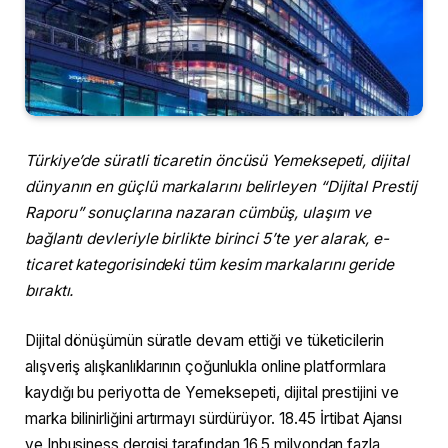
Türkiye’de süratli ticaretin öncüsü Yemeksepeti, dijital
dünyanın en güçlü markalarını belirleyen “Dijital Prestij
Raporu” sonuçlarına nazaran cümbüş, ulaşım ve
bağlantı devleriyle birlikte birinci 5’te yer alarak, e-
ticaret kategorisindeki tüm kesim markalarını geride
bıraktı.
Dijital dönüşümün süratle devam ettiği ve tüketicilerin
alışveriş alışkanlıklarının çoğunlukla online platformlara
kaydığı bu periyotta de Yemeksepeti, dijital prestijini ve
marka bilinirliğini artırmayı sürdürüyor. 18.45 İrtibat Ajansı
ve Inbusiness dergisi tarafından 16,5 milyondan fazla