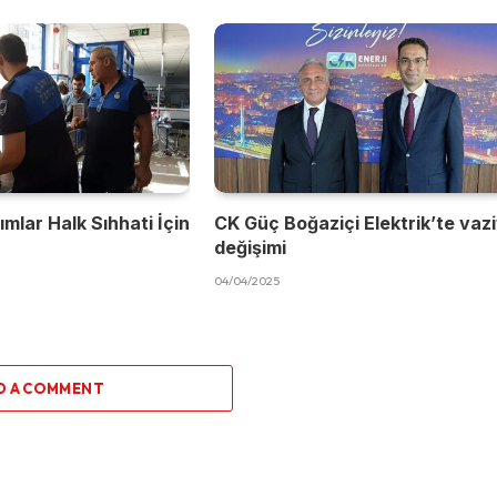
mlar Halk Sıhhati İçin
CK Güç Boğaziçi Elektrik’te vaz
değişimi
04/04/2025
D A COMMENT