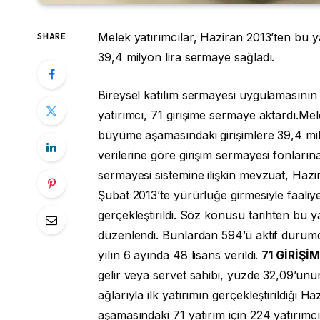
Melek yatırımcılar, Haziran 2013’ten bu 
SHARE
39,4 milyon lira sermaye sağladı.
Bireysel katılım sermayesi uygulamasını
yatırımcı, 71 girişime sermaye aktardı.Me
büyüme aşamasındaki girişimlere 39,4 mil
verilerine göre girişim sermayesi fonları
sermayesi sistemine ilişkin mevzuat, Hazi
Şubat 2013’te yürürlüğe girmesiyle faaliy
gerçekleştirildi. Söz konusu tarihten bu ya
düzenlendi. Bunlardan 594’ü aktif duru
yılın 6 ayında 48 lisans verildi.
71 GİRİŞİ
gelir veya servet sahibi, yüzde 32,09’unun
ağlarıyla ilk yatırımın gerçekleştirildiğ
aşamasındaki 71 yatırım için 224 yatırımc