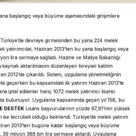
yana başlangıç veya büyüme aşamasındaki girişimlere
n Türkiye’de devreye girmesinden bu yana 224 melek
lek yatırımcılar, Haziran 2013’ten bu yana başlangıç veya
yon lira sermaye sağladı. Hazine ve Maliye Bakanlığı
na kaynak aktarılmasını düzenleyen bireysel katılım
ran 2012’de çıkarıldı. Sistem, uygulama yönetmeliğinin
ete geçerken bu kapsamdaki ilk yatırım Haziran 2013’te
na iptal edilenler hariç 1072 melek yatırımcı lisansı
mda bulunuyor. Uygulama kapsamında geçen yıl 158, bu
ME DESTEK
Lisans başvurularının yüzde 67,91’inin yüksek
 ise tecrübeli olduğu belirlendi. Türkiye’de melek yatırım
i Haziran 2013’ten bugüne kadar başlangıç veya büyüme
ı, 39 milyon 388 bin lira sermaye aktardı. Uygulama