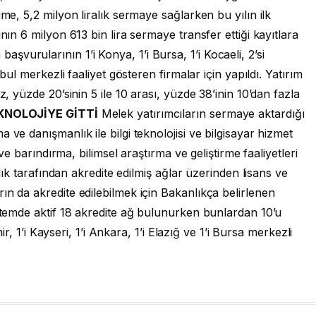
ime, 5,2 milyon liralık sermaye sağlarken bu yılın ilk
nın 6 milyon 613 bin lira sermaye transfer ettiği kayıtlara
başvurularının 1’i Konya, 1’i Bursa, 1’i Kocaeli, 2’si
nbul merkezli faaliyet gösteren firmalar için yapıldı. Yatırım
z, yüzde 20’sinin 5 ile 10 arası, yüzde 38’inin 10’dan fazla
KNOLOJİYE GİTTİ
Melek yatırımcıların sermaye aktardığı
 ve danışmanlık ile bilgi teknolojisi ve bilgisayar hizmet
 ve barındırma, bilimsel araştırma ve geliştirme faaliyetleri
nlık tarafından akredite edilmiş ağlar üzerinden lisans ve
ın da akredite edilebilmek için Bakanlıkça belirlenen
istemde aktif 18 akredite ağ bulunurken bunlardan 10’u
mir, 1’i Kayseri, 1’i Ankara, 1’i Elazığ ve 1’i Bursa merkezli