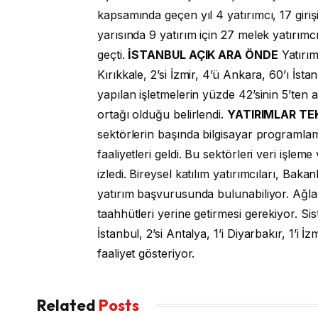
kapsamında geçen yıl 4 yatırımcı, 17 giriş
yarısında 9 yatırım için 27 melek yatırımcı
geçti.
İSTANBUL AÇIK ARA ÖNDE
Yatırım 
Kırıkkale, 2’si İzmir, 4’ü Ankara, 60’ı İsta
yapılan işletmelerin yüzde 42’sinin 5’ten a
ortağı olduğu belirlendi.
YATIRIMLAR TE
sektörlerin başında bilgisayar programlama
faaliyetleri geldi. Bu sektörleri veri işleme
izledi. Bireysel katılım yatırımcıları, Baka
yatırım başvurusunda bulunabiliyor. Ağlar
taahhütleri yerine getirmesi gerekiyor. S
İstanbul, 2’si Antalya, 1’i Diyarbakır, 1’i İz
faaliyet gösteriyor.
Related
Posts