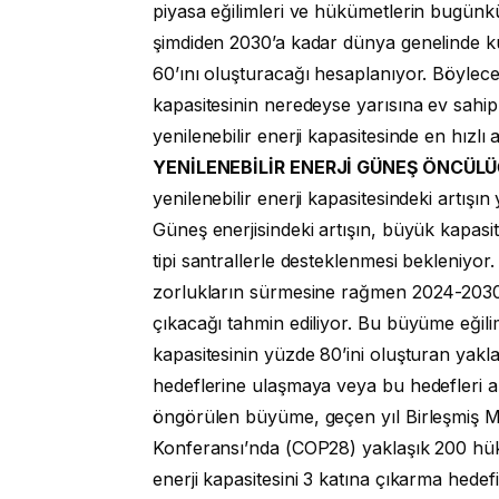
piyasa eğilimleri ve hükümetlerin bugünkü 
şimdiden 2030’a kadar dünya genelinde k
60’ını oluşturacağı hesaplanıyor. Böylece
kapasitesinin neredeyse yarısına ev sahip
yenilenebilir enerji kapasitesinde en hızlı
YENİLENEBİLİR ENERJİ GÜNEŞ ÖNCÜ
yenilenebilir enerji kapasitesindeki artışı
Güneş enerjisindeki artışın, büyük kapasite
tipi santrallerle desteklenmesi bekleniyo
zorlukların sürmesine rağmen 2024-2030
çıkacağı tahmin ediliyor. Bu büyüme eğilim
kapasitesinin yüzde 80’ini oluşturan yakla
hedeflerine ulaşmaya veya bu hedefleri
öngörülen büyüme, geçen yıl Birleşmiş Mil
Konferansı’nda (COP28) yaklaşık 200 hükü
enerji kapasitesini 3 katına çıkarma hede