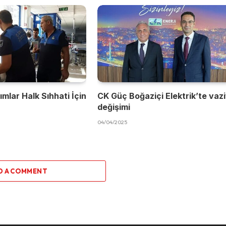
mlar Halk Sıhhati İçin
CK Güç Boğaziçi Elektrik’te vaz
değişimi
04/04/2025
D A COMMENT