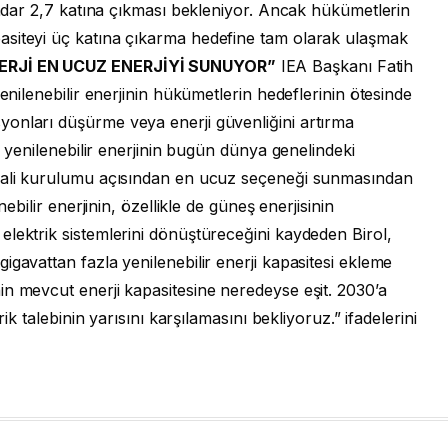
 kadar 2,7 katına çıkması bekleniyor. Ancak hükümetlerin
asiteyi üç katına çıkarma hedefine tam olarak ulaşmak
NERJİ EN UCUZ ENERJİYİ SUNUYOR”
IEA Başkanı Fatih
enilenebilir enerjinin hükümetlerin hedeflerinin ötesinde
onları düşürme veya enerji güvenliğini artırma
de yenilenebilir enerjinin bugün dünya genelindeki
trali kurulumu açısından en ucuz seçeneği sunmasından
nebilir enerjinin, özellikle de güneş enerjisinin
lektrik sistemlerini dönüştüreceğini kaydeden Birol,
gavattan fazla yenilenebilir enerji kapasitesi ekleme
n mevcut enerji kapasitesine neredeyse eşit. 2030’a
rik talebinin yarısını karşılamasını bekliyoruz.” ifadelerini