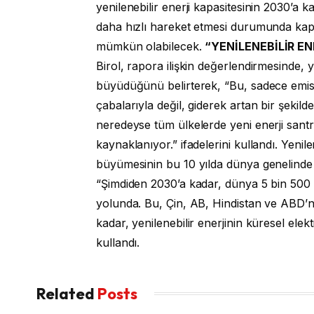
yenilenebilir enerji kapasitesinin 2030’a
daha hızlı hareket etmesi durumunda kap
mümkün olabilecek.
“YENİLENEBİLİR E
Birol, rapora ilişkin değerlendirmesinde, y
büyüdüğünü belirterek, “Bu, sadece emisy
çabalarıyla değil, giderek artan bir şekil
neredeyse tüm ülkelerde yeni enerji san
kaynaklanıyor.” ifadelerini kullandı. Yenile
büyümesinin bu 10 yılda dünya genelinde e
“Şimdiden 2030’a kadar, dünya 5 bin 500 gi
yolunda. Bu, Çin, AB, Hindistan ve ABD’ni
kadar, yenilenebilir enerjinin küresel elekt
kullandı.
Related
Posts