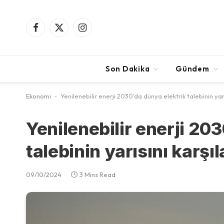
Facebook
X
Instagram
(Twitter)
Son Dakika
Gündem
Ekonomi
-
Yenilenebilir enerji 2030’da dünya elektrik talebinin yarı
Yenilenebilir enerji 20
talebinin yarısını karşıl
09/10/2024
3 Mins Read