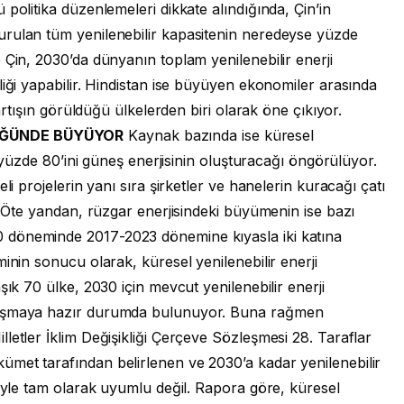
politika düzenlemeleri dikkate alındığında, Çin’in
urulan tüm yenilenebilir kapasitenin neredeyse yüzde
 Çin, 2030’da dünyanın toplam yenilenebilir enerji
liği yapabilir. Hindistan ise büyüyen ekonomiler arasında
 artışın görüldüğü ülkelerden biri olarak öne çıkıyor.
LÜĞÜNDE BÜYÜYOR
Kaynak bazında ise küresel
n yüzde 80’ini güneş enerjisinin oluşturacağı öngörülüyor.
li projelerin yanı sıra şirketler ve hanelerin kuracağı çatı
r. Öte yandan, rüzgar enerjisindeki büyümenin ise bazı
 döneminde 2017-2023 dönemine kıyasla iki katına
inin sonucu olarak, küresel yenilenebilir enerji
şık 70 ülke, 2030 için mevcut yenilenebilir enerji
 aşmaya hazır durumda bulunuyor. Buna rağmen
letler İklim Değişikliği Çerçeve Sözleşmesi 28. Taraflar
met tarafından belirlenen ve 2030’a kadar yenilenebilir
fiyle tam olarak uyumlu değil. Rapora göre, küresel