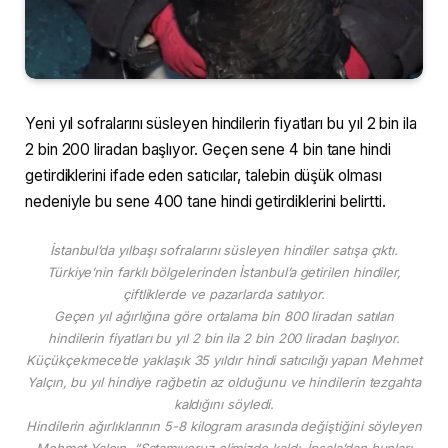
Yeni yıl sofralarını süsleyen hindilerin fiyatları bu yıl 2 bin ila
2 bin 200 liradan başlıyor. Geçen sene 4 bin tane hindi
getirdiklerini ifade eden satıcılar, talebin düşük olması
nedeniyle bu sene 400 tane hindi getirdiklerini belirtti.
İstanbul’da yılbaşı sofralarını süsleyen hindiler satışa çıktı.
Türkiye’nin farklı bölgelerinden İstanbul’a getirilen hindiler,
çiftliklerde ve pazarlarda satılıyor.
Geçen yıl ağırlığına göre ortalama bin 800 liradan satılan
hindilerin fiyatları bu yıl 2 bin ila 2 bin 200 liradan başlıyor.
Küçükçekmece’de yaklaşık 35 yıldır hindi satıcılığı yapan Mehmet
Yalçın, bu yıl hindiye rağbetin az olduğunu ve hindilerin tezgahta
kaldığını söyledi.
Hindilerin ağırlıklarının 5-8 kilogram arasında değiştiğini söyleyen
Mehmet Yalçın, “Satamıyoruz elimizde kaldı. İpsala’dan bunları