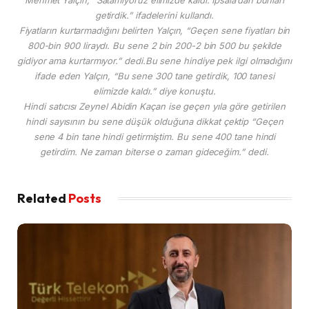
getirdik.” ifadelerini kullandı.
Fiyatların kurtarmadığını belirten Yalçın, “Geçen sene fiyatları bin
800-bin 900 liraydı. Bu sene 2 bin 200-2 bin 500 bu şekilde
gidiyor ama kurtarmıyor.” dedi.Bu sene hindiye pek ilgi olmadığını
ifade eden Yalçın, “Bu sene 300 tane getirdik, 100 tanesi
elimizde kaldı.” diye konuştu.
Hindi satıcısı Zeynel Abidin Kaçan ise geçen yıla göre getirilen
hindi sayısının bu sene düşük olduğuna dikkat çektip “Geçen
sene 4 bin tane hindi getirmiştim. Bu sene 400 tane hindi
getirdim. Ne zaman biterse o zaman gideceğim.” dedi.
Related
Posts