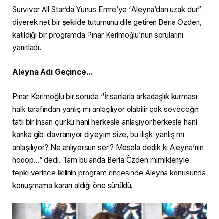
Survivor All Star’da Yunus Emre’ye “Aleyna’dan uzak dur”
diyerek net bir şekilde tutumunu dile getiren Beria Özden,
katıldığı bir programda Pınar Kerimoğlu’nun sorularını
yanıtladı.
Aleyna Adı Geçince…
Pınar Kerimoğlu bir soruda “İnsanlarla arkadaşlık kurması
halk tarafından yanlış mı anlaşılıyor olabilir çok seveceğin
tatlı bir insan çünkü hani herkesle anlaşıyor herkesle hani
kanka gibi davranıyor diyeyim size, bu ilişki yanlış mı
anlaşılıyor? Ne anlıyorsun sen? Mesela dedik ki Aleyna’nın
hooop…” dedi. Tam bu anda Beria Özden mimikleriyle
tepki verince ikilinin program öncesinde Aleyna konusunda
konuşmama kararı aldığı öne sürüldü.