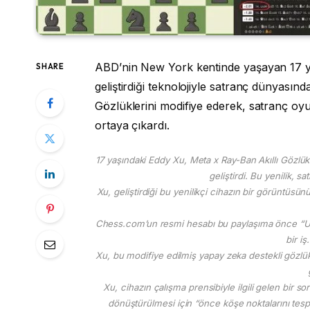
ABD’nin New York kentinde yaşayan 17 ya
SHARE
geliştirdiği teknolojiyle satranç dünyasın
Gözlüklerini modifiye ederek, satranç oy
ortaya çıkardı.
17 yaşındaki Eddy Xu, Meta x Ray-Ban Akıllı Gözlük
geliştirdi. Bu yenilik, s
Xu, geliştirdiği bu yenilikçi cihazın bir görüntüsün
Chess.com’un resmi hesabı bu paylaşıma önce “Uh
bir iş
Xu, bu modifiye edilmiş yapay zeka destekli gözlükl
Xu, cihazın çalışma prensibiyle ilgili gelen bir so
dönüştürülmesi için “önce köşe noktalarını tespit 