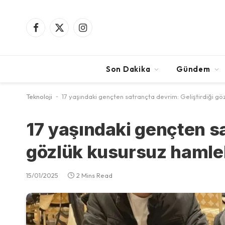
Facebook
X
Instagram
(Twitter)
Son Dakika
Gündem
Teknoloji
-
17 yaşındaki gençten satrançta devrim: Geliştirdiği gö
17 yaşındaki gençten sa
gözlük kusursuz hamlel
15/01/2025
2 Mins Read