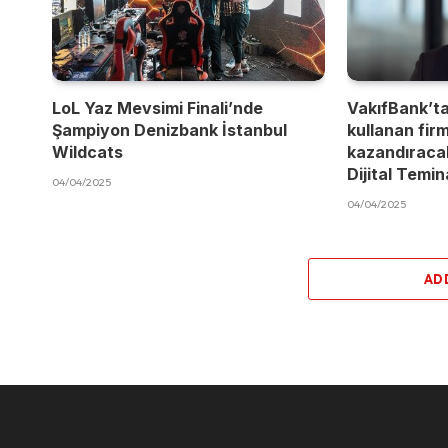
LoL Yaz Mevsimi Finali’nde
VakıfBank’t
Şampiyon Denizbank İstanbul
kullanan fir
Wildcats
kazandıracak
Dijital Temi
04/04/2025
04/04/2025
AD