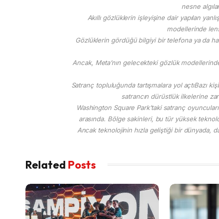
nesne algılam
Akıllı gözlüklerin işleyişine dair yapılan yan
modellerinde lens
Gözlüklerin gördüğü bilgiyi bir telefona ya da hari
Ancak, Meta’nın gelecekteki gözlük modellerinde 
Satranç topluluğunda tartışmalara yol açtıBazı kişil
satrancın dürüstlük ilkelerine zar
Washington Square Park’taki satranç oyuncularını
arasında. Bölge sakinleri, bu tür yüksek teknol
Ancak teknolojinin hızla geliştiği bir dünyada,
Related
Posts