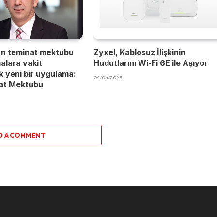
an teminat mektubu
Zyxel, Kablosuz İlişkinin
malara vakit
Hudutlarını Wi-Fi 6E ile Aşıyor
 yeni bir uygulama:
04/04/2025
nat Mektubu
D A COMMENT