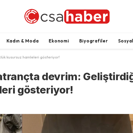
Kadın & Moda
Ekonomi
Biyografiler
Sosya
zlük kusursuz hamleleri gösteriyor!
trançta devrim: Geliştirdi
eri gösteriyor!