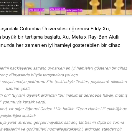
şındaki Columbia Üniversitesi öğrencisi Eddy Xu,
da büyük bir tartışma başlattı. Xu, Meta x Ray-Ban Akıllı
ununda her zaman en iyi hamleyi gösterebilen bir cihaz
lerini hackleyerek satranç oynarken en iyi hamleleri gösteren bir cihaz
atranç dünyasında büyük tartışmalara yol açtı.
ü sosyal medya platformu X’te (eski adıyla Twitter) paylaşarak dikkatleri
üzerine çekti.
 oh” (Eyvah) diyerek ardından “Bu inanılmaz derecede havalı, müthiş
.” yorumuyla karşılık verdi.
eri, bir diğer öğrenci Caden Li ile birlikte “Teen Hacks LI” etkinliğinde
geliştirdiğini açıkladı.
ruya yanıt vererek, gerçek hayattaki satranç tahtasının dijital bir forma
ettiklerini ve görüntüleri normalleştirdiklerini, ardından standart bir