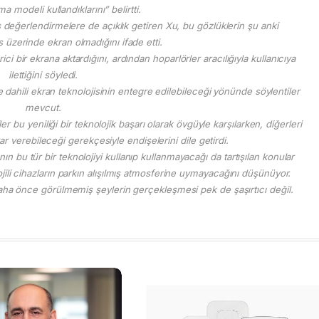
a modeli kullandıklarını” belirtti.
lış değerlendirmelere de açıklık getiren Xu, bu gözlüklerin şu anki
 üzerinde ekran olmadığını ifade etti.
ci bir ekrana aktardığını, ardından hoparlörler aracılığıyla kullanıcıya
ilettiğini söyledi.
dahili ekran teknolojisinin entegre edilebileceği yönünde söylentiler
mevcut.
er bu yeniliği bir teknolojik başarı olarak övgüyle karşılarken, diğerleri
ar verebileceği gerekçesiyle endişelerini dile getirdi.
n bu tür bir teknolojiyi kullanıp kullanmayacağı da tartışılan konular
ojili cihazların parkın alışılmış atmosferine uymayacağını düşünüyor.
 daha önce görülmemiş şeylerin gerçekleşmesi pek de şaşırtıcı değil.