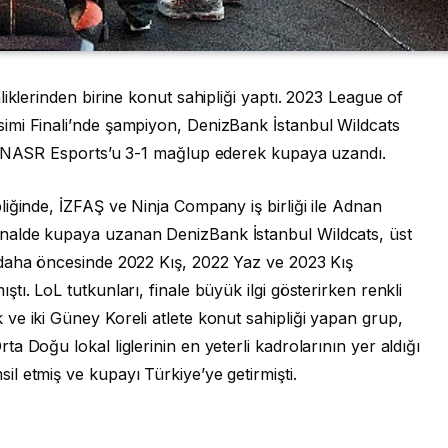
iklerinden birine konut sahipliği yaptı. 2023 League of
imi Finali’nde şampiyon, DenizBank İstanbul Wildcats
bi NASR Esports’u 3-1 mağlup ederek kupaya uzandı.
iğinde, İZFAŞ ve Ninja Company iş birliği ile Adnan
nalde kupaya uzanan DenizBank İstanbul Wildcats, üst
 daha öncesinde 2022 Kış, 2022 Yaz ve 2023 Kış
ı. LoL tutkunları, finale büyük ilgi gösterirken renkli
ve iki Güney Koreli atlete konut sahipliği yapan grup,
 Doğu lokal liglerinin en yeterli kadrolarının yer aldığı
l etmiş ve kupayı Türkiye’ye getirmişti.