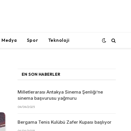
l Medya
Spor
Teknoloji
EN SON HABERLER
Milletlerarası Antakya Sinema Şenliği’ne
sinema başvurusu yağmuru
04/04/2025
Bergama Tenis Kulübü Zafer Kupası başlıyor
04/04/2025