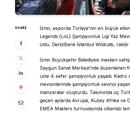
İzmir, esporda Türkiye’nin en büyük etkinl
SHARE
Legends (LoL) Şampiyonluk Ligi Yaz Mevs
oldu. DenizBank İstanbul Wildcats, raki
İzmir Büyükşehir Belediyesi mesken sahipl
Saygun Sanat Merkezi’nde düzenlenen fi
üste 4. sefer şampiyonluk yaşadı. Kadro
mevsimlerinde şampiyonluk sevinci yaşamışt
manzaralar oluşturdu. Takımında üç Türk 
geçen aylarda Avrupa, Kuzey Afrika ve Orta
EMEA Masters turnuvasında ülkemizi temsi