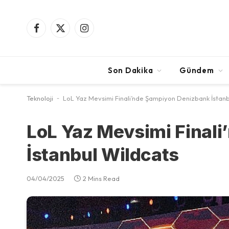
Facebook
X
Instagram
(Twitter)
Son Dakika
Gündem
Teknoloji
-
LoL Yaz Mevsimi Finali’nde Şampiyon Denizbank İstanb
LoL Yaz Mevsimi Final
İstanbul Wildcats
04/04/2025
2 Mins Read