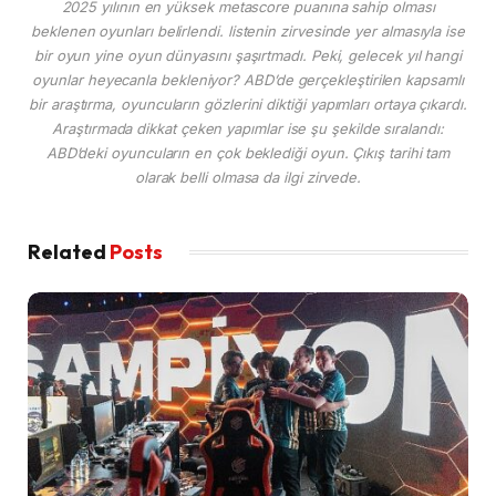
2025 yılının en yüksek metascore puanına sahip olması
beklenen oyunları belirlendi. listenin zirvesinde yer almasıyla ise
bir oyun yine oyun dünyasını şaşırtmadı. Peki, gelecek yıl hangi
oyunlar heyecanla bekleniyor? ABD’de gerçekleştirilen kapsamlı
bir araştırma, oyuncuların gözlerini diktiği yapımları ortaya çıkardı.
Araştırmada dikkat çeken yapımlar ise şu şekilde sıralandı:
ABD’deki oyuncuların en çok beklediği oyun. Çıkış tarihi tam
olarak belli olmasa da ilgi zirvede.
Related
Posts