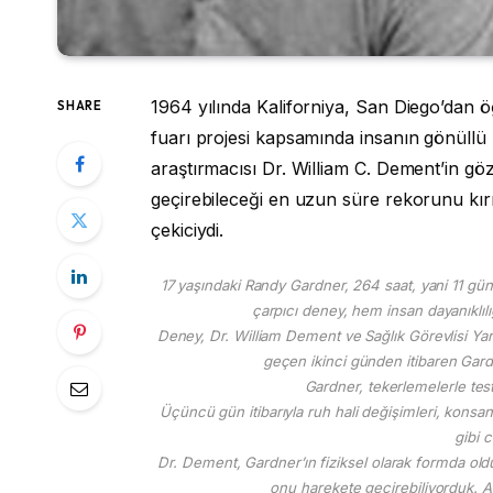
1964 yılında Kaliforniya, San Diego’dan ö
SHARE
fuarı projesi kapsamında insanın gönüllü 
araştırmacısı Dr. William C. Dement’in gö
geçirebileceği en uzun süre rekorunu kır
çekiciydi.
17 yaşındaki Randy Gardner, 264 saat, yani 11 g
çarpıcı deney, hem insan dayanıklıl
Deney, Dr. William Dement ve Sağlık Görevlisi Ya
geçen ikinci günden itibaren Gardne
Gardner, tekerlemelerle tes
Üçüncü gün itibarıyla ruh hali değişimleri, konsan
gibi 
Dr. Dement, Gardner’ın fiziksel olarak formda oldu
onu harekete geçirebiliyorduk. An