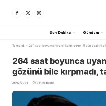
Facebook
X
Instagram
(Twitter)
Son Dakika
Gündem
Teknoloji
-
264 saat boyunca uyanık kalan adam: 11 gün gözünü bil
264 saat boyunca uyan
gözünü bile kırpmadı, t
26/12/2024
2 Mins Read