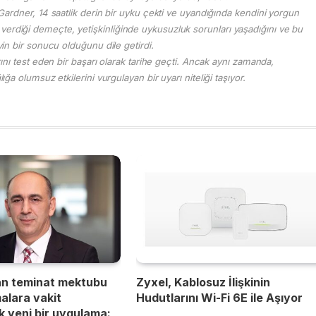
rdner, 14 saatlik derin bir uyku çekti ve uyandığında kendini yorgun
verdiği demeçte, yetişkinliğinde uykusuzluk sorunları yaşadığını ve bu
 bir sonucu olduğunu dile getirdi.
nı test eden bir başarı olarak tarihe geçti. Ancak aynı zamanda,
ğa olumsuz etkilerini vurgulayan bir uyarı niteliği taşıyor.
an teminat mektubu
Zyxel, Kablosuz İlişkinin
malara vakit
Hudutlarını Wi-Fi 6E ile Aşıyor
 yeni bir uygulama: