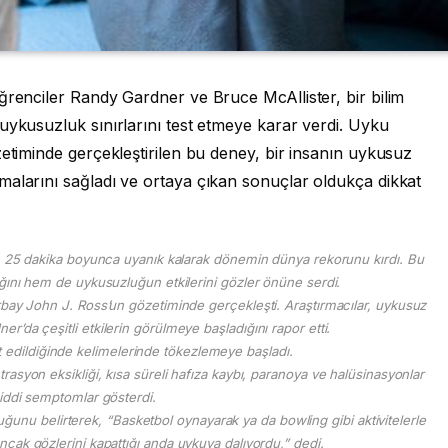
ğrenciler Randy Gardner ve Bruce McAllister, bir bilim
uykusuzluk sınırlarını test etmeye karar verdi. Uyku
zetiminde gerçekleştirilen bu deney, bir insanın uykusuz
malarını sağladı ve ortaya çıkan sonuçlar oldukça dikkat
ün 25 dakika boyunca uyanık kalarak dönemin dünya rekorunu kırdı. Bu
ığını hem de uykusuzluğun etkilerini gözler önüne serdi.
rbay John J. Ross’un gözetiminde gerçekleşti. Araştırmacılar, uykusuz
r’da çeşitli etkilerin görülmeye başladığını rapor etti.
t edildiğinde kelimelerinde tökezlemeye başladı.
trasyon eksikliği, kısa süreli hafıza kaybı, paranoya ve halüsinasyonlar
ciddi semptomlar gösterdi.
ğunu belirterek, “Basketbol oynayarak ya da bowling gibi aktivitelerle
cak gözlerini kapattığı anda uykuya dalıyordu,” dedi.