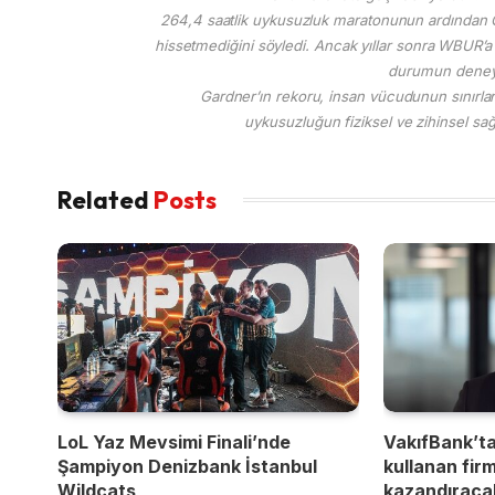
264,4 saatlik uykusuzluk maratonunun ardından Ga
hissetmediğini söyledi. Ancak yıllar sonra WBUR’a 
durumun deneyin
Gardner’ın rekoru, insan vücudunun sınırları
uykusuzluğun fiziksel ve zihinsel sağlı
Related
Posts
LoL Yaz Mevsimi Finali’nde
VakıfBank’t
Şampiyon Denizbank İstanbul
kullanan fir
Wildcats
kazandıracak