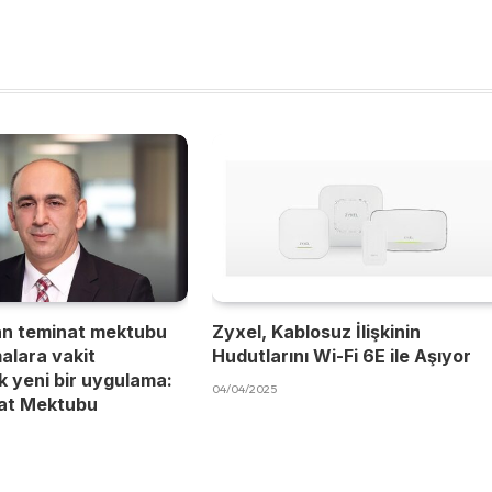
an teminat mektubu
Zyxel, Kablosuz İlişkinin
malara vakit
Hudutlarını Wi-Fi 6E ile Aşıyor
 yeni bir uygulama:
04/04/2025
nat Mektubu