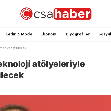
Kadın & Moda
Ekonomi
Biyografiler
Sosya
leman yetiştirilecek
eknoloji atölyeleriyle
ilecek