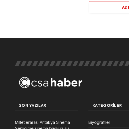
AD
SON YAZILAR
KATEGORILER
Milletlerarası Antakya Sinema
Biyografiler
Şenliği’ne sinema başvurusu