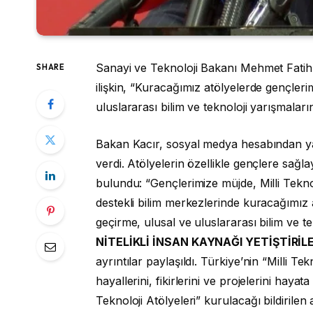
Sanayi ve Teknoloji Bakanı Mehmet Fatih K
SHARE
ilişkin, “Kuracağımız atölyelerde gençleri
uluslararası bilim ve teknoloji yarışmalar
Bakan Kacır, sosyal medya hesabından yaptı
verdi. Atölyelerin özellikle gençlere sağl
bulundu: “Gençlerimize müjde, Milli Tekno
destekli bilim merkezlerinde kuracağımız 
geçirme, ulusal ve uluslararası bilim ve 
NİTELİKLİ İNSAN KAYNAĞI YETİŞTİRİL
ayrıntılar paylaşıldı. Türkiye’nin “Milli T
hayallerini, fikirlerini ve projelerini hay
Teknoloji Atölyeleri” kurulacağı bildirilen