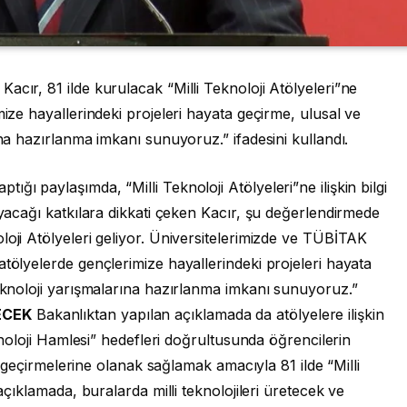
acır, 81 ilde kurulacak “Milli Teknoloji Atölyeleri”ne
mize hayallerindeki projeleri hayata geçirme, ulusal ve
ına hazırlanma imkanı sunuyoruz.” ifadesini kullandı.
ğı paylaşımda, “Milli Teknoloji Atölyeleri”ne ilişkin bilgi
ayacağı katkılara dikkati çeken Kacır, şu değerlendirmede
loji Atölyeleri geliyor. Üniversitelerimizde ve TÜBİTAK
atölyelerde gençlerimize hayallerindeki projeleri hayata
teknoloji yarışmalarına hazırlanma imkanı sunuyoruz.”
ECEK
Bakanlıktan yapılan açıklamada da atölyelere ilişkin
eknoloji Hamlesi” hedefleri doğrultusunda öğrencilerin
ata geçirmelerine olanak sağlamak amacıyla 81 ilde “Milli
 açıklamada, buralarda milli teknolojileri üretecek ve