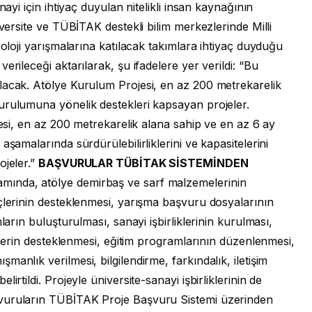
nayi için ihtiyaç duyulan nitelikli insan kaynağının
iversite ve TÜBİTAK destekli bilim merkezlerinde Milli
noloji yarışmalarına katılacak takımlara ihtiyaç duyduğu
erileceği aktarılarak, şu ifadelere yer verildi: “Bu
lacak. Atölye Kurulum Projesi, en az 200 metrekarelik
urulumuna yönelik destekleri kapsayan projeler.
jesi, en az 200 metrekarelik alana sahip ve en az 6 ay
aşamalarında sürdürülebilirliklerini ve kapasitelerini
ojeler.”
BAŞVURULAR TÜBİTAK SİSTEMİNDEN
mında, atölye demirbaş ve sarf malzemelerinin
çlerinin desteklenmesi, yarışma başvuru dosyalarının
ların buluşturulması, sanayi işbirliklerinin kurulması,
iklerin desteklenmesi, eğitim programlarının düzenlenmesi,
anlık verilmesi, bilgilendirme, farkındalık, iletişim
irtildi. Projeyle üniversite-sanayi işbirliklerinin de
şvuruların TÜBİTAK Proje Başvuru Sistemi üzerinden