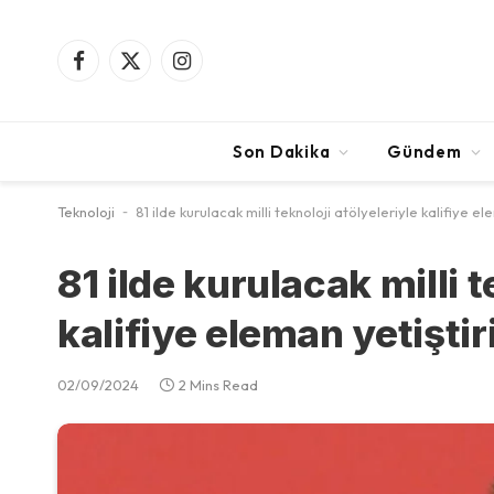
Facebook
X
Instagram
(Twitter)
Son Dakika
Gündem
Teknoloji
-
81 ilde kurulacak milli teknoloji atölyeleriyle kalifiye e
81 ilde kurulacak milli t
kalifiye eleman yetiştir
02/09/2024
2 Mins Read