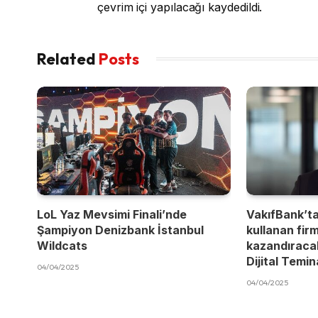
çevrim içi yapılacağı kaydedildi.
Related
Posts
LoL Yaz Mevsimi Finali’nde
VakıfBank’t
Şampiyon Denizbank İstanbul
kullanan fir
Wildcats
kazandıracak
Dijital Temi
04/04/2025
04/04/2025