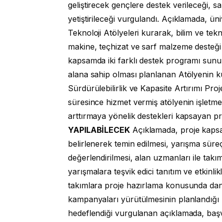
geliştirecek gençlere destek verileceği, sa
yetiştirileceği vurgulandı. Açıklamada, ün
Teknoloji Atölyeleri kurarak, bilim ve tek
makine, teçhizat ve sarf malzeme desteği v
kapsamda iki farklı destek programı sunu
alana sahip olması planlanan Atölyenin k
Sürdürülebilirlik ve Kapasite Artırımı Pro
süresince hizmet vermiş atölyenin işletme 
arttırmaya yönelik destekleri kapsayan pr
YAPILABİLECEK
Açıklamada, proje kapsa
belirlenerek temin edilmesi, yarışma süre
değerlendirilmesi, alan uzmanları ile takım
yarışmalara teşvik edici tanıtım ve etkinl
takımlara proje hazırlama konusunda danışm
kampanyaları yürütülmesinin planlandığı bel
hedeflendiği vurgulanan açıklamada, ba