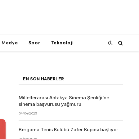
l Medya
Spor
Teknoloji
EN SON HABERLER
Milletlerarası Antakya Sinema Şenliği’ne
sinema başvurusu yağmuru
04/04/2025
Bergama Tenis Kulübü Zafer Kupası başlıyor
04/04/2025