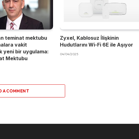
an teminat mektubu
Zyxel, Kablosuz İlişkinin
malara vakit
Hudutlarını Wi-Fi 6E ile Aşıyor
 yeni bir uygulama:
04/04/2025
nat Mektubu
D A COMMENT