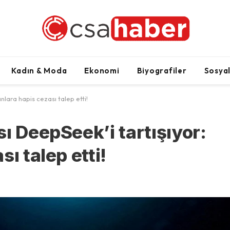
Kadın & Moda
Ekonomi
Biyografiler
Sosya
nlara hapis cezası talep etti!
ı DeepSeek’i tartışıyor:
ı talep etti!