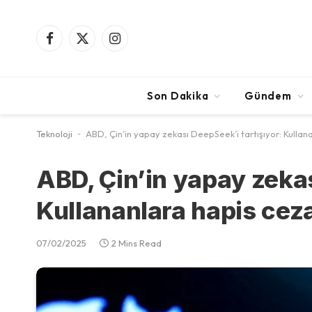
Facebook
X
Instagram
(Twitter)
Son Dakika
Gündem
Teknoloji
-
ABD, Çin’in yapay zekası DeepSeek’i tartışıyor: Kullana
ABD, Çin’in yapay zekas
Kullananlara hapis cezas
07/02/2025
2 Mins Read