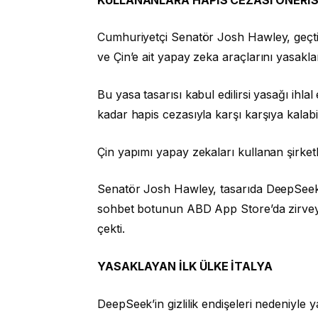
Cumhuriyetçi Senatör Josh Hawley, geçti
ve Çin’e ait yapay zeka araçlarını yasakl
Bu yasa tasarısı kabul edilirsi yasağı ihla
kadar hapis cezasıyla karşı karşıya kalabil
Çin yapımı yapay zekaları kullanan şirketl
Senatör Josh Hawley, tasarıda DeepSeek’
sohbet botunun ABD App Store’da zirvey
çekti.
YASAKLAYAN İLK ÜLKE İTALYA
DeepSeek’in gizlilik endişeleri nedeniyle y