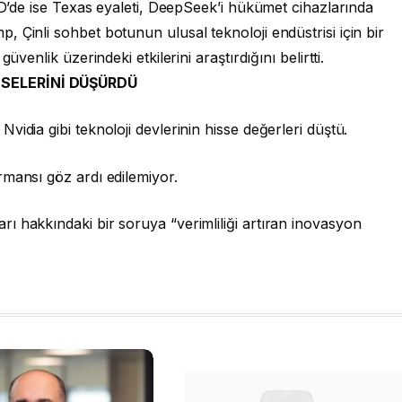
ABD’de ise Texas eyaleti, DeepSeek’i hükümet cihazlarında
 Çinli sohbet botunun ulusal teknoloji endüstrisi için bir
üvenlik üzerindeki etkilerini araştırdığını belirtti.
SSELERİNİ DÜŞÜRDÜ
idia gibi teknoloji devlerinin hisse değerleri düştü.
rmansı göz ardı edilemiyor.
ı hakkındaki bir soruya “verimliliği artıran inovasyon