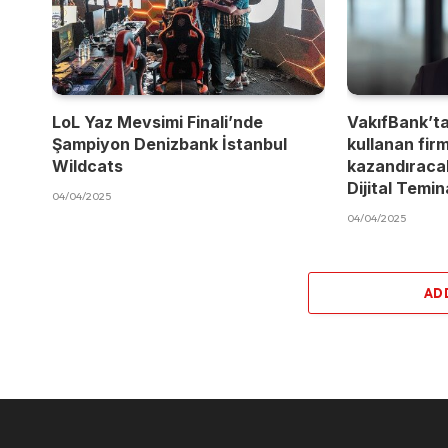
LoL Yaz Mevsimi Finali’nde
VakıfBank’t
Şampiyon Denizbank İstanbul
kullanan fir
Wildcats
kazandıracak
Dijital Temi
04/04/2025
04/04/2025
AD