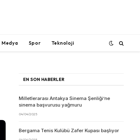
l Medya
Spor
Teknoloji
EN SON HABERLER
Milletlerarası Antakya Sinema Şenliği’ne
sinema başvurusu yağmuru
04/04/2025
Bergama Tenis Kulübü Zafer Kupası başlıyor
04/04/2025