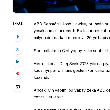
ABD Senatörü Josh Hawley, bu hafta sund
SHARE
yasaklanmasını önerdi. Bu tasarının kabul
milyon dolara kadar para ve 20 yıl hapis ce
Son haftalarda Çinli yapay zeka sohbet b
Her ne kadar DeepSeek 2023 yılında piya
kadar iyi performans gösterirken daha az
kazandı.
Ancak, Çin yapımı bu yapay zeka ABD’de y
cezası verilebilir.
KULLANANLARA HAPİS CEZASI ÖNERİS