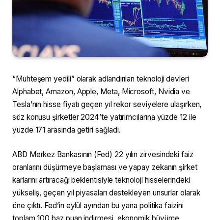
“Muhteşem yedili” olarak adlandırılan teknoloji devleri
Alphabet, Amazon, Apple, Meta, Microsoft, Nvidia ve
Tesla’nın hisse fiyatı geçen yıl rekor seviyelere ulaşırken,
söz konusu şirketler 2024’te yatırımcılarına yüzde 12 ile
yüzde 171 arasında getiri sağladı.
ABD Merkez Bankasının (Fed) 22 yılın zirvesindeki faiz
oranlarını düşürmeye başlaması ve yapay zekanın şirket
karlarını artıracağı beklentisiyle teknoloji hisselerindeki
yükseliş, geçen yıl piyasaları destekleyen unsurlar olarak
öne çıktı. Fed’in eylül ayından bu yana politika faizini
toplam 100 baz puan indirmesi, ekonomik büyüme