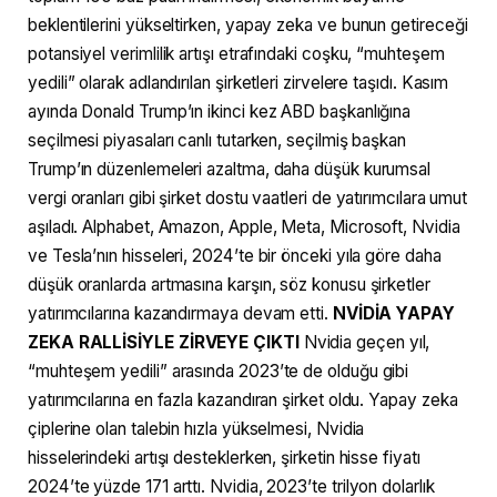
beklentilerini yükseltirken, yapay zeka ve bunun getireceği
potansiyel verimlilik artışı etrafındaki coşku, “muhteşem
yedili” olarak adlandırılan şirketleri zirvelere taşıdı. Kasım
ayında Donald Trump’ın ikinci kez ABD başkanlığına
seçilmesi piyasaları canlı tutarken, seçilmiş başkan
Trump’ın düzenlemeleri azaltma, daha düşük kurumsal
vergi oranları gibi şirket dostu vaatleri de yatırımcılara umut
aşıladı. Alphabet, Amazon, Apple, Meta, Microsoft, Nvidia
ve Tesla’nın hisseleri, 2024’te bir önceki yıla göre daha
düşük oranlarda artmasına karşın, söz konusu şirketler
yatırımcılarına kazandırmaya devam etti.
NVİDİA YAPAY
ZEKA RALLİSİYLE ZİRVEYE ÇIKTI
Nvidia geçen yıl,
“muhteşem yedili” arasında 2023’te de olduğu gibi
yatırımcılarına en fazla kazandıran şirket oldu. Yapay zeka
çiplerine olan talebin hızla yükselmesi, Nvidia
hisselerindeki artışı desteklerken, şirketin hisse fiyatı
2024’te yüzde 171 arttı. Nvidia, 2023’te trilyon dolarlık