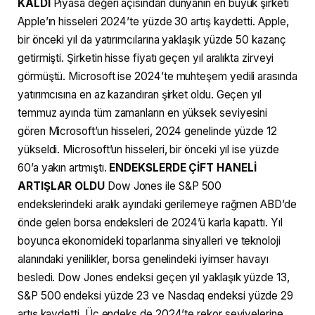
KALDI
Piyasa değeri açısından dünyanın en büyük şirketi
Apple’ın hisseleri 2024’te yüzde 30 artış kaydetti. Apple,
bir önceki yıl da yatırımcılarına yaklaşık yüzde 50 kazanç
getirmişti. Şirketin hisse fiyatı geçen yıl aralıkta zirveyi
görmüştü. Microsoft ise 2024’te muhteşem yedili arasında
yatırımcısına en az kazandıran şirket oldu. Geçen yıl
temmuz ayında tüm zamanların en yüksek seviyesini
gören Microsoft’un hisseleri, 2024 genelinde yüzde 12
yükseldi. Microsoft’un hisseleri, bir önceki yıl ise yüzde
60’a yakın artmıştı.
ENDEKSLERDE ÇİFT HANELİ
ARTIŞLAR OLDU
Dow Jones ile S&P 500
endekslerindeki aralık ayındaki gerilemeye rağmen ABD’de
önde gelen borsa endeksleri de 2024’ü karla kapattı. Yıl
boyunca ekonomideki toparlanma sinyalleri ve teknoloji
alanındaki yenilikler, borsa genelindeki iyimser havayı
besledi. Dow Jones endeksi geçen yıl yaklaşık yüzde 13,
S&P 500 endeksi yüzde 23 ve Nasdaq endeksi yüzde 29
artış kaydetti. Üç endeks de 2024’te rekor seviyelerine