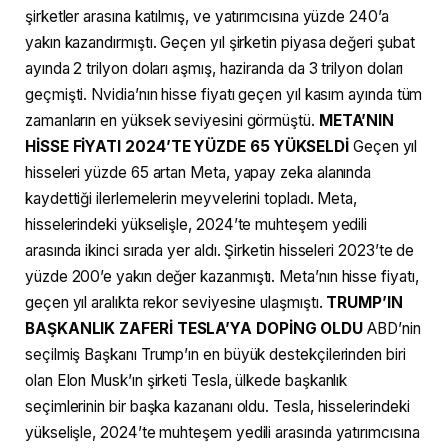
şirketler arasına katılmış, ve yatırımcısına yüzde 240’a
yakın kazandırmıştı. Geçen yıl şirketin piyasa değeri şubat
ayında 2 trilyon doları aşmış, haziranda da 3 trilyon doları
geçmişti. Nvidia’nın hisse fiyatı geçen yıl kasım ayında tüm
zamanların en yüksek seviyesini görmüştü.
META’NIN
HİSSE FİYATI 2024’TE YÜZDE 65 YÜKSELDİ
Geçen yıl
hisseleri yüzde 65 artan Meta, yapay zeka alanında
kaydettiği ilerlemelerin meyvelerini topladı. Meta,
hisselerindeki yükselişle, 2024’te muhteşem yedili
arasında ikinci sırada yer aldı. Şirketin hisseleri 2023’te de
yüzde 200’e yakın değer kazanmıştı. Meta’nın hisse fiyatı,
geçen yıl aralıkta rekor seviyesine ulaşmıştı.
TRUMP’IN
BAŞKANLIK ZAFERİ TESLA’YA DOPİNG OLDU
ABD’nin
seçilmiş Başkanı Trump’ın en büyük destekçilerinden biri
olan Elon Musk’ın şirketi Tesla, ülkede başkanlık
seçimlerinin bir başka kazananı oldu. Tesla, hisselerindeki
yükselişle, 2024’te muhteşem yedili arasında yatırımcısına