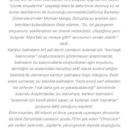
“sismik sinyallerine” ulaşıldığı Mars’ta daha önce donmuş su ve
buhar belirtilerinin de bulunduğu anımsatıldı.California Berkeley
Üniversitesi’nden Michael Manga, Dünya’da su ararken aynı
teknikleri kullandıklarını ifade ederek, “Su, bir gezegenin
oluşumunu şekillendiren en önemli moleküldür. Ulaştığımız yeni
bulgular ‘Mars’taki su nereye gitti?’ sorusunun cevabı olabilir.”
dedi.
Kambur balinaların kril adlı deniz canlılarını avlamak için “karmaşık
baloncuklar” oluşturduklarını gözlemleyen araştırmacılar,
balinaların bu baloncuklarla oluşturdukları ağın boyutunu,
derinliğini ve aralarındaki mesafeyi aktif olarak kontrol ettiğini
belirledi.Bu davranışın kambur balinalara özgü olduğunu ifade
eden uzmanlar, bu teknikle balinaların “fazla enerji sarf etmeden
tek seferde 7 kat daha çok av yakalayabileceği” tahmininde
bulundu.Araştırmacılar, bu davranışla, kambur balinaların
“avlanmak için kendi aletini yapan ve kullanan nadir hayvanlar”
grubuna dahil olduğunu kaydetti.
Bilim insanları, 66 milyon yıl önce çarparak uçamayan dinozorlar
da dahil Dünya’daki canlıların yüzde 75’ini yok eden “Chicxulub”
adı verilen asteroitin, Jüpiter’in yörüngesinin dışında oluştuğunu