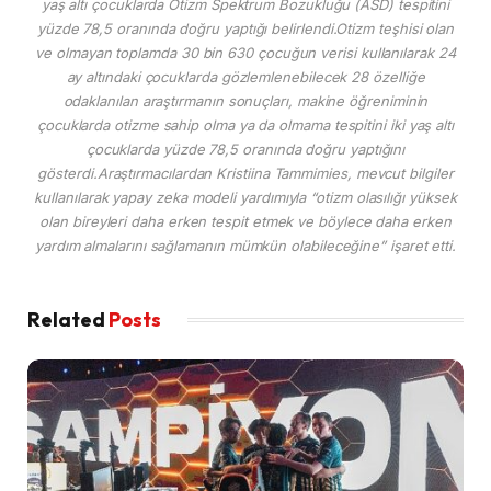
yaş altı çocuklarda Otizm Spektrum Bozukluğu (ASD) tespitini
yüzde 78,5 oranında doğru yaptığı belirlendi.Otizm teşhisi olan
ve olmayan toplamda 30 bin 630 çocuğun verisi kullanılarak 24
ay altındaki çocuklarda gözlemlenebilecek 28 özelliğe
odaklanılan araştırmanın sonuçları, makine öğreniminin
çocuklarda otizme sahip olma ya da olmama tespitini iki yaş altı
çocuklarda yüzde 78,5 oranında doğru yaptığını
gösterdi.Araştırmacılardan Kristiina Tammimies, mevcut bilgiler
kullanılarak yapay zeka modeli yardımıyla “otizm olasılığı yüksek
olan bireyleri daha erken tespit etmek ve böylece daha erken
yardım almalarını sağlamanın mümkün olabileceğine” işaret etti.
Related
Posts