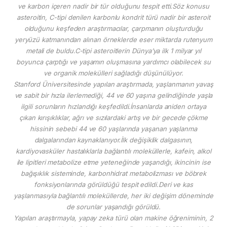
ve karbon içeren nadir bir tür olduğunu tespit etti.Söz konusu
asteroitin, C-tipi denilen karbonlu kondrit türü nadir bir asteroit
olduğunu keşfeden araştırmacılar, çarpmanın oluşturduğu
yeryüzü katmanından alınan örneklerde eser miktarda rutenyum
metali de buldu.C-tipi asteroitlerin Dünya’ya ilk 1 milyar yıl
boyunca çarptığı ve yaşamın oluşmasına yardımcı olabilecek su
ve organik molekülleri sağladığı düşünülüyor.
Stanford Üniversitesinde yapılan araştırmada, yaşlanmanın yavaş
ve sabit bir hızla ilerlemediği, 44 ve 60 yaşına gelindiğinde yaşla
ilgili sorunların hızlandığı keşfedildi.İnsanlarda aniden ortaya
çıkan kırışıklıklar, ağrı ve sızılardaki artış ve bir gecede çökme
hissinin sebebi 44 ve 60 yaşlarında yaşanan yaşlanma
dalgalarından kaynaklanıyor.İlk değişiklik dalgasının,
kardiyovasküler hastalıklarla bağlantılı moleküllerle, kafein, alkol
ile lipitleri metabolize etme yeteneğinde yaşandığı, ikincinin ise
bağışıklık sisteminde, karbonhidrat metabolizması ve böbrek
fonksiyonlarında görüldüğü tespit edildi.Deri ve kas
yaşlanmasıyla bağlantılı moleküllerde, her iki değişim döneminde
de sorunlar yaşandığı görüldü.
Yapılan araştırmayla, yapay zeka türü olan makine öğreniminin, 2