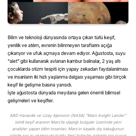
Bilim ve teknoloji dünyasında ortaya çıkan türlü keşif,
yenilik ve atılım, evrenin bilinmeyen taraflarını açığa
çıkarıyor ve ufuk açmaya devam ediyor. Ağustosta, suyu
“alet” gibi kullanarak avlanan kambur balinalar, 2 yaş altı
çocuklarda otizm tespiti için yapay zekadan faydalanılması
ve insanların iki hızlı yaşlanma dalgası yaşaması gibi birçok
keşif ile gelişme basına yansıdı.
İşte ağustosta dünyada meydana gelen önemli bilimsel
gelişmeleri ve keşifler.
ABD Havacılık ve Uzay Ajansının (NASA) “Mars Insight Lander”
isimli keşif aracının Mars’ta ulaştığı bulgular üzerinde yeni
analizler yapan bilim insanları, Mars’ın kayalık dış kabuğunun
içinde sıvı su rezervuarı buldu.Yeni bulgular ışığında sıvı suyun