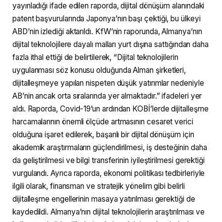
yayınladığı ifade edilen raporda, dijital dönüşüm alanındaki
patent başvurularında Japonya’nın başı çektiği, bu ülkeyi
ABD’nin izlediği aktarıldı. KfW’nin raporunda, Almanya’nın
dijital teknolojilere dayalı malları yurt dışına sattığından daha
fazla ithal ettiği de belirtilerek, “Dijital teknolojilerin
uygulanması söz konusu olduğunda Alman şirketleri,
dijitalleşmeye yapılan nispeten düşük yatırımlar nedeniyle
AB’nin ancak orta sıralarında yer almaktadır.” ifadeleri yer
aldı. Raporda, Covid-19’un ardından KOBİ’lerde dijitalleşme
harcamalarının önemli ölçüde artmasının cesaret verici
olduğuna işaret edilerek, başarılı bir dijital dönüşüm için
akademik araştırmaların güçlendirilmesi, iş desteğinin daha
da geliştirilmesi ve bilgi transferinin iyileştirilmesi gerektiği
vurgulandı. Ayrıca raporda, ekonomi politikası tedbirleriyle
ilgili olarak, finansman ve stratejik yönelim gibi belirli
dijitalleşme engellerinin masaya yatırılması gerektiği de
kaydedildi. Almanya’nın dijital teknolojilerin araştırılması ve