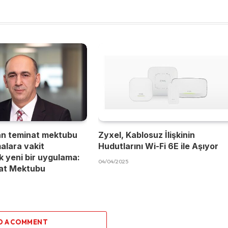
an teminat mektubu
Zyxel, Kablosuz İlişkinin
malara vakit
Hudutlarını Wi-Fi 6E ile Aşıyor
 yeni bir uygulama:
04/04/2025
nat Mektubu
D A COMMENT