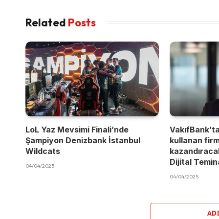
Related
Posts
LoL Yaz Mevsimi Finali’nde
VakıfBank’t
Şampiyon Denizbank İstanbul
kullanan fir
Wildcats
kazandıracak
Dijital Temi
04/04/2025
04/04/2025
AD