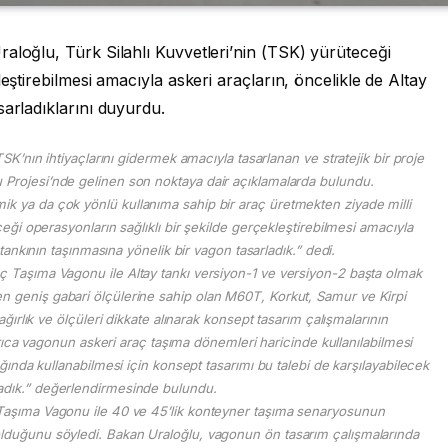
aloğlu, Türk Silahlı Kuvvetleri’nin (TSK) yürüteceği
leştirebilmesi amacıyla askeri araçların, öncelikle de Altay
sarladıklarını duyurdu.
SK’nın ihtiyaçlarını gidermek amacıyla tasarlanan ve stratejik bir proje
 Projesi’nde gelinen son noktaya dair açıklamalarda bulundu.
ik ya da çok yönlü kullanıma sahip bir araç üretmekten ziyade milli
ği operasyonların sağlıklı bir şekilde gerçekleştirebilmesi amacıyla
 tankının taşınmasına yönelik bir vagon tasarladık.” dedi.
aç Taşıma Vagonu ile Altay tankı versiyon-1 ve versiyon-2 başta olmak
n geniş gabari ölçülerine sahip olan M60T, Korkut, Samur ve Kirpi
ğırlık ve ölçüleri dikkate alınarak konsept tasarım çalışmalarının
yrıca vagonun askeri araç taşıma dönemleri haricinde kullanılabilmesi
ında kullanabilmesi için konsept tasarımı bu talebi de karşılayabilecek
adık.” değerlendirmesinde bulundu.
 Taşıma Vagonu ile 40 ve 45’lik konteyner taşıma senaryosunun
olduğunu söyledi. Bakan Uraloğlu, vagonun ön tasarım çalışmalarında