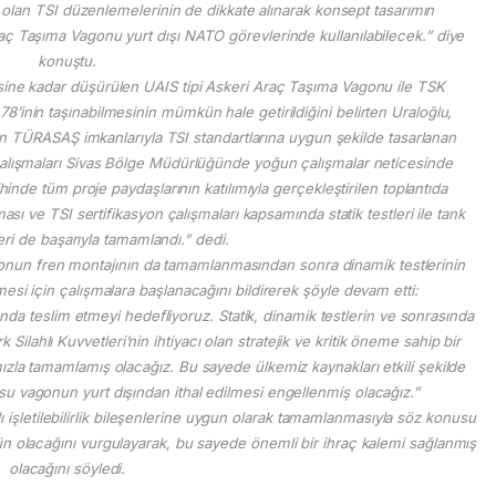
nleri olan TSI düzenlemelerinin de dikkate alınarak konsept tasarımın
aç Taşıma Vagonu yurt dışı NATO görevlerinde kullanılabilecek.” diye
konuştu.
ine kadar düşürülen UAIS tipi Askeri Araç Taşıma Vagonu ile TSK
78’inin taşınabilmesinin mümkün hale getirildiğini belirten Uraloğlu,
 TÜRASAŞ imkanlarıyla TSI standartlarına uygun şekilde tasarlanan
çalışmaları Sivas Bölge Müdürlüğünde yoğun çalışmalar neticesinde
nde tüm proje paydaşlarının katılımıyla gerçekleştirilen toplantıda
ı ve TSI sertifikasyon çalışmaları kapsamında statik testleri ile tank
ri de başarıyla tamamlandı.” dedi.
gonun fren montajının da tamamlanmasından sonra dinamik testlerinin
lmesi için çalışmalara başlanacağını bildirerek şöyle devam etti:
da teslim etmeyi hedefliyoruz. Statik, dinamik testlerin ve sonrasında
ilahlı Kuvvetleri’nin ihtiyacı olan stratejik ve kritik öneme sahip bir
ızla tamamlamış olacağız. Bu sayede ülkemiz kaynakları etkili şekilde
u vagonun yurt dışından ithal edilmesi engellenmiş olacağız.”
lı işletilebilirlik bileşenlerine uygun olarak tamamlanmasıyla söz konusu
ün olacağını vurgulayarak, bu sayede önemli bir ihraç kalemi sağlanmış
olacağını söyledi.