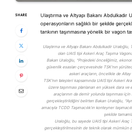
Ulaştırma ve Altyapı Bakanı Abdulkadir Ur
SHARE
operasyonların sağlıklı bir şekilde gerçek
tankının taşınmasına yönelik bir vagon ta
Ulaştırma ve Altyapı Bakanı Abdulkadir Uraloğlu, T
olan UAIS tipi Askeri Araç Taşıma Vagonu
Bakan Uraloğlu, “Projedeki önceliğimiz, ekonom
güvenlik esasları çerçevesinde TSK’nın yürütece
askeri araçların, öncelikle de Altay
TSK’nın talepleri kapsamında UAIS tipi Askeri Ar
üzere taşınması planlanan en yüksek dara ve e
araçlarının da demir yolunda taşınması için a
gerçekleştirildiğini belirten Bakan Uraloğlu, “A
amacıyla TCDD Taşımacılık’ın konteyner taşımacılığ
şekilde tamaml
Uraloğlu, bu sayede UAIS tipi Askeri Araç
gerçekleştirilmesinin de teknik olarak mümkün 