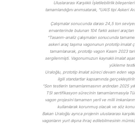
Uluslararası Karşılıklı İşletilebilirlik bileşe
tamamlandığını anımsatarak, “UAIS tipi Askeri Ar
Çalışmalar sonucunda darası 24,5 ton seviyes
envanterinde bulunan 104 farklı askeri araçtan 
“Tasarım-analiz çalışmaları sonucunda tamamen
askeri araç taşıma vagonunun prototip imalat 
tamamlanarak, prototip vagon Kasım 2023 tarihi
sergilenmişti. Vagonumuzun kaynaklı imalat aşamas
yükleme testle
Uraloğlu, prototip imalat süreci devam eden va
ilgili standartlar kapsamında gerçekleştiri
“Son testlerin tamamlanmasının ardından 2025 yılın
TSI sertifikasyon sürecinin tamamlanmasıyla Türk S
vagon projesini tamamen yerli ve milli imkanlarım
kullanılarak korunmuş olacak ve söz konus
Bakan Uraloğlu ayrıca projenin uluslararası karşılık
vagonların yurt dışına ihraç edilebilmesinin mümk