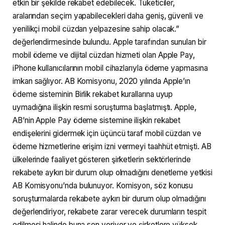
etkin bir şekilde rekabet edebilecek. Tüketiciler,
aralarından seçim yapabilecekleri daha geniş, güvenli ve
yenilikçi mobil cüzdan yelpazesine sahip olacak.”
değerlendirmesinde bulundu. Apple tarafından sunulan bir
mobil ödeme ve dijital cüzdan hizmeti olan Apple Pay,
iPhone kullanıcılarının mobil cihazlarıyla ödeme yapmasına
imkan sağlıyor. AB Komisyonu, 2020 yılında Apple’ın
ödeme sisteminin Birlik rekabet kurallarına uyup
uymadığına ilişkin resmi soruşturma başlatmıştı. Apple,
AB’nin Apple Pay ödeme sistemine ilişkin rekabet
endişelerini gidermek için üçüncü taraf mobil cüzdan ve
ödeme hizmetlerine erişim izni vermeyi taahhüt etmişti. AB
ülkelerinde faaliyet gösteren şirketlerin sektörlerinde
rekabete aykırı bir durum olup olmadığını denetleme yetkisi
AB Komisyonu’nda bulunuyor. Komisyon, söz konusu
soruşturmalarda rekabete aykırı bir durum olup olmadığını
değerlendiriyor, rekabete zarar verecek durumların tespit
edilmesi halinde buna son veriyor ve şirketlere yüksek