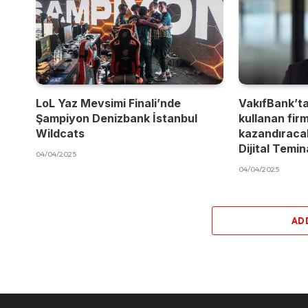
LoL Yaz Mevsimi Finali’nde
VakıfBank’t
Şampiyon Denizbank İstanbul
kullanan fir
Wildcats
kazandıracak
Dijital Temi
04/04/2025
04/04/2025
AD