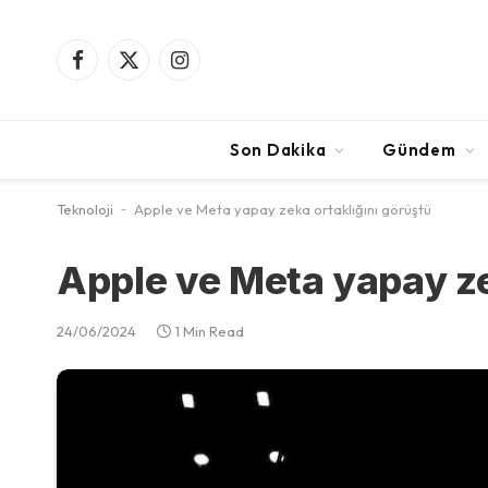
Facebook
X
Instagram
(Twitter)
Son Dakika
Gündem
Teknoloji
-
Apple ve Meta yapay zeka ortaklığını görüştü
Apple ve Meta yapay ze
24/06/2024
1 Min Read