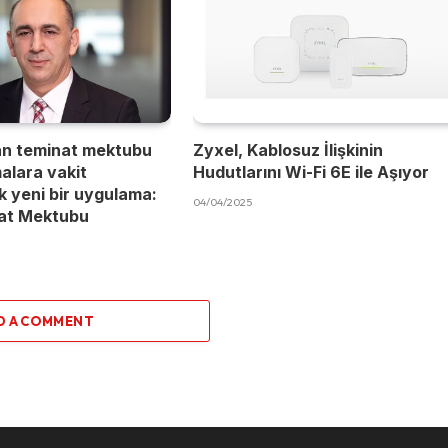
an teminat mektubu
Zyxel, Kablosuz İlişkinin
malara vakit
Hudutlarını Wi-Fi 6E ile Aşıyor
 yeni bir uygulama:
04/04/2025
nat Mektubu
D A COMMENT