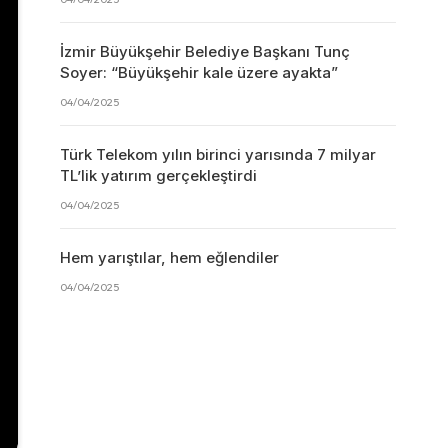
İzmir Büyükşehir Belediye Başkanı Tunç
Soyer: “Büyükşehir kale üzere ayakta”
04/04/2025
Türk Telekom yılın birinci yarısında 7 milyar
TL’lik yatırım gerçekleştirdi
04/04/2025
Hem yarıştılar, hem eğlendiler
04/04/2025