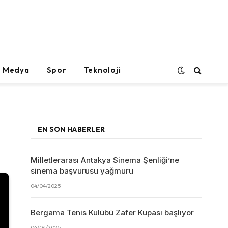
l Medya
Spor
Teknoloji
EN SON HABERLER
Milletlerarası Antakya Sinema Şenliği’ne
sinema başvurusu yağmuru
04/04/2025
Bergama Tenis Kulübü Zafer Kupası başlıyor
04/04/2025