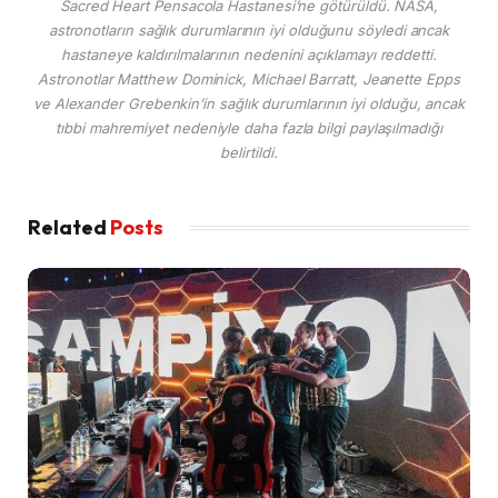
Sacred Heart Pensacola Hastanesi’ne götürüldü. NASA,
astronotların sağlık durumlarının iyi olduğunu söyledi ancak
hastaneye kaldırılmalarının nedenini açıklamayı reddetti.
Astronotlar Matthew Dominick, Michael Barratt, Jeanette Epps
ve Alexander Grebenkin’in sağlık durumlarının iyi olduğu, ancak
tıbbi mahremiyet nedeniyle daha fazla bilgi paylaşılmadığı
belirtildi.
Related
Posts