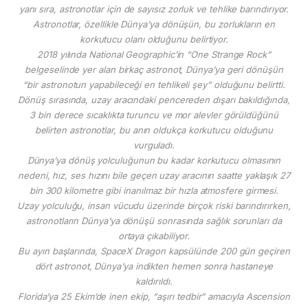
yanı sıra, astronotlar için de sayısız zorluk ve tehlike barındırıyor.
Astronotlar, özellikle Dünya’ya dönüşün, bu zorlukların en
korkutucu olanı olduğunu belirtiyor.
2018 yılında National Geographic’in “One Strange Rock”
belgeselinde yer alan birkaç astronot, Dünya’ya geri dönüşün
“bir astronotun yapabileceği en tehlikeli şey” olduğunu belirtti.
Dönüş sırasında, uzay aracındaki pencereden dışarı bakıldığında,
3 bin derece sıcaklıkta turuncu ve mor alevler görüldüğünü
belirten astronotlar, bu anın oldukça korkutucu olduğunu
vurguladı.
Dünya’ya dönüş yolculuğunun bu kadar korkutucu olmasının
nedeni, hız, ses hızını bile geçen uzay aracının saatte yaklaşık 27
bin 300 kilometre gibi inanılmaz bir hızla atmosfere girmesi.
Uzay yolculuğu, insan vücudu üzerinde birçok riski barındırırken,
astronotların Dünya’ya dönüşü sonrasında sağlık sorunları da
ortaya çıkabiliyor.
Bu ayın başlarında, SpaceX Dragon kapsülünde 200 gün geçiren
dört astronot, Dünya’ya indikten hemen sonra hastaneye
kaldırıldı.
Florida’ya 25 Ekim’de inen ekip, “aşırı tedbir” amacıyla Ascension