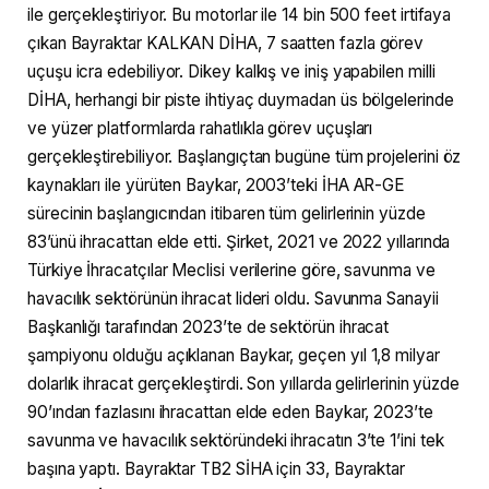
ile gerçekleştiriyor. Bu motorlar ile 14 bin 500 feet irtifaya
çıkan Bayraktar KALKAN DİHA, 7 saatten fazla görev
uçuşu icra edebiliyor. Dikey kalkış ve iniş yapabilen milli
DİHA, herhangi bir piste ihtiyaç duymadan üs bölgelerinde
ve yüzer platformlarda rahatlıkla görev uçuşları
gerçekleştirebiliyor. Başlangıçtan bugüne tüm projelerini öz
kaynakları ile yürüten Baykar, 2003’teki İHA AR-GE
sürecinin başlangıcından itibaren tüm gelirlerinin yüzde
83’ünü ihracattan elde etti. Şirket, 2021 ve 2022 yıllarında
Türkiye İhracatçılar Meclisi verilerine göre, savunma ve
havacılık sektörünün ihracat lideri oldu. Savunma Sanayii
Başkanlığı tarafından 2023’te de sektörün ihracat
şampiyonu olduğu açıklanan Baykar, geçen yıl 1,8 milyar
dolarlık ihracat gerçekleştirdi. Son yıllarda gelirlerinin yüzde
90’ından fazlasını ihracattan elde eden Baykar, 2023’te
savunma ve havacılık sektöründeki ihracatın 3’te 1’ini tek
başına yaptı. Bayraktar TB2 SİHA için 33, Bayraktar