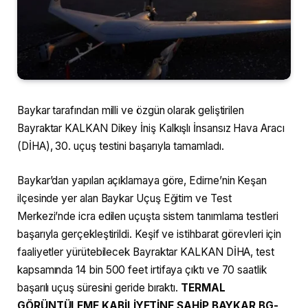
Baykar tarafından milli ve özgün olarak geliştirilen
Bayraktar KALKAN Dikey İniş Kalkışlı İnsansız Hava Aracı
(DİHA), 30. uçuş testini başarıyla tamamladı.
Baykar’dan yapılan açıklamaya göre, Edirne’nin Keşan
ilçesinde yer alan Baykar Uçuş Eğitim ve Test
Merkezi’nde icra edilen uçuşta sistem tanımlama testleri
başarıyla gerçekleştirildi. Keşif ve istihbarat görevleri için
faaliyetler yürütebilecek Bayraktar KALKAN DİHA, test
kapsamında 14 bin 500 feet irtifaya çıktı ve 70 saatlik
başarılı uçuş süresini geride bıraktı.
TERMAL
GÖRÜNTÜLEME KABİLİYETİNE SAHİP BAYKAR BG-